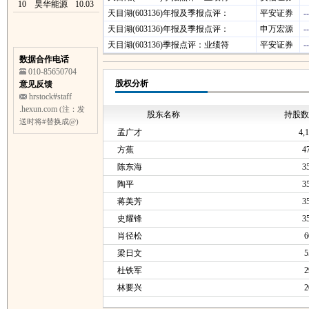
10
昊华能源
10.03
天目湖(603136)年报及季报点评：
平安证券
--
天目湖(603136)年报及季报点评：
申万宏源
--
天目湖(603136)季报点评：业绩符
平安证券
--
数据合作电话
010-85650704
股权分析
意见反馈
hrstock#staff
.hexun.com
(注：发
股东名称
持股
送时将#替换成@)
孟广才
4,
方蕉
4
陈东海
3
陶平
3
蒋美芳
3
史耀锋
3
肖径松
6
梁日文
5
杜铁军
2
林要兴
2