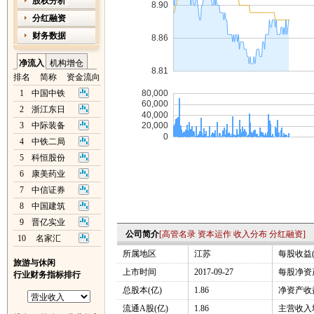
股权分析
分红融资
财务数据
净流入
机构增仓
排名
简称
资金流向
1
中国中铁
2
浙江东日
3
中际装备
4
中铁二局
5
科恒股份
6
康美药业
7
中信证券
8
中国建筑
9
晋亿实业
公司简介
[
高管名录
资本运作
收入分布
分红融资
]
10
名家汇
所属地区
江苏
每股收益(
旅游与休闲
上市时间
2017-09-27
每股净资产
行业财务指标排行
总股本(亿)
1.86
净资产收益
流通A股(亿)
1.86
主营收入增