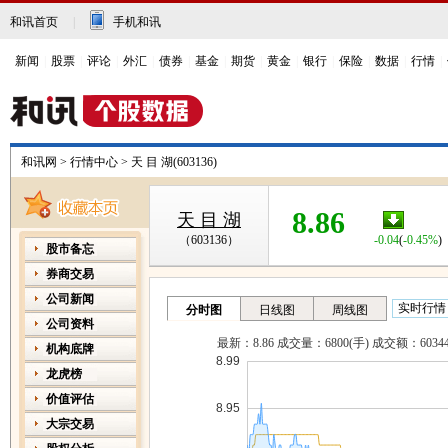
和讯首页
|
手机和讯
新闻
|
股票
|
评论
|
外汇
|
债券
|
基金
|
期货
|
黄金
|
银行
|
保险
|
数据
|
行情
|
和讯网
>
行情中心
>
天 目 湖(603136)
8.86
天 目 湖
（603136）
-0.04
(
-0.45%
)
股市备忘
券商交易
公司新闻
公司资料
机构底牌
龙虎榜
价值评估
大宗交易