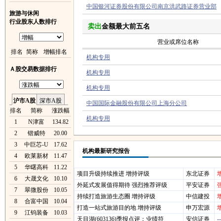
中国银河证券股份有限公司南京洪武路证券营业部
旅游与休闲
行业股东人数排行
卖出
金额最大前五名
营业或席位名称
排名
简称
增幅排名
机构专用
Ａ股交易数据排行
机构专用
机构专用
沪市A股
深市A股
中国国际金融股份有限公司上海分公司
排名
简称
涨跌幅
机构专用
1
N津富
134.82
2
锴威特
20.00
3
中巨芯-U
17.62
机构最新研究报告
4
欧莱新材
11.47
5
华曙高科
11.22
项目升级持续推进 增持评级
东北证券
6
大晟文化
10.10
外延式发展值得期待 强烈推荐评级
平安证券
7
翠微股份
10.05
持续打造旅游生态圈 增持评级
中信建投
8
合富中国
10.04
打造一站式旅游目的地 增持评级
申万宏源
9
江钨装备
10.03
天目湖(603136)季报点评：业绩符
安信证券
--