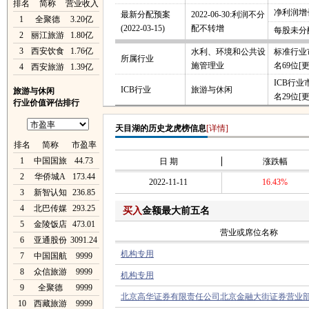
排名
简称
营业收入
净利润增长
最新分配预案
2022-06-30:利润不分
1
全聚德
3.20亿
(2022-03-15)
配不转增
每股未分
2
丽江旅游
1.80亿
3
西安饮食
1.76亿
水利、环境和公共设
标准行业
所属行业
施管理业
名69位
[
4
西安旅游
1.39亿
ICB行
ICB行业
旅游与休闲
旅游与休闲
名29位
[
行业价值评估排行
天目湖的历史龙虎榜信息
[详情]
排名
简称
市盈率
1
中国国旅
44.73
日 期
涨跌幅
2
华侨城A
173.44
2022-11-11
16.43%
3
新智认知
236.85
4
北巴传媒
293.25
买入
金额最大前五名
5
金陵饭店
473.01
营业或席位名称
6
亚通股份
3091.24
机构专用
7
中国国航
9999
8
众信旅游
9999
机构专用
9
全聚德
9999
北京高华证券有限责任公司北京金融大街证券营业
10
西藏旅游
9999