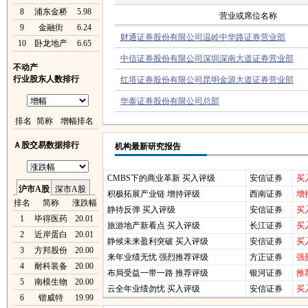
8
浦东金桥
5.98
营业或席位名称
9
金融街
6.24
财通证券股份有限公司温岭中华路证券营业部
10
卧龙地产
6.65
中信证券股份有限公司深圳深南大道证券营业部
不动产
行业股东人数排行
红塔证券股份有限公司昆明金源大道证券营业部
华泰证券股份有限公司总部
排名
简称
增幅排名
Ａ股交易数据排行
机构最新研究报告
CMBS下的商业革新 买入评级
安信证券
买
沪市A股
深市A股
积极拓展产业链 增持评级
西南证券
增
排名
简称
涨跌幅
静待反弹 买入评级
安信证券
买
1
毕得医药
20.01
旅游地产新看点 买入评级
长江证券
买
2
近岸蛋白
20.01
静候未来盈利突破 买入评级
安信证券
买
3
方邦股份
20.00
来年业绩无忧 强烈推荐评级
方正证券
强
4
耐科装备
20.00
布局受益一带一路 推荐评级
银河证券
推
5
南模生物
20.00
云全年业绩勿忧 买入评级
安信证券
买
6
锴威特
19.99