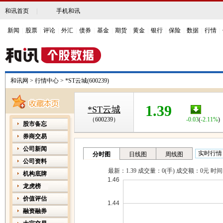
和讯首页
|
手机和讯
新闻
|
股票
|
评论
|
外汇
|
债券
|
基金
|
期货
|
黄金
|
银行
|
保险
|
数据
|
行情
|
和讯网
>
行情中心
>
*ST云城(600239)
1.39
*ST云城
（600239）
-0.03
(
-2.11%
)
股市备忘
券商交易
公司新闻
公司资料
机构底牌
龙虎榜
价值评估
融资融券