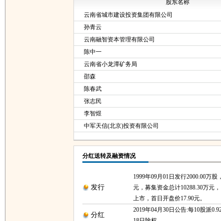
股东名称
云南省城市建设投资集团有限公司
孙青云
云南融智资本管理有限公司
陈中一
云南省小龙潭矿务局
邵森
陈春武
张志民
李智煜
中军天信(北京)投资有限公司
分红送转及融资情况
1999年09月01日发行2000.00万
发行
元，募集资金总计10288.30万元，1
上市，首日开盘价17.90元。
2019年04月30日公告:每10股派0.9
分红
18日除权。