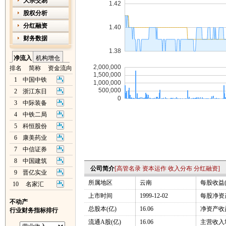
大宗交易
股权分析
分红融资
财务数据
净流入
机构增仓
排名
简称
资金流向
1
中国中铁
2
浙江东日
3
中际装备
4
中铁二局
5
科恒股份
6
康美药业
7
中信证券
8
中国建筑
公司简介
[
高管名录
资本运作
收入分布
分红融资
]
9
晋亿实业
所属地区
云南
每股收益(
10
名家汇
上市时间
1999-12-02
每股净资产
不动产
总股本(亿)
16.06
净资产收益
行业财务指标排行
流通A股(亿)
16.06
主营收入增