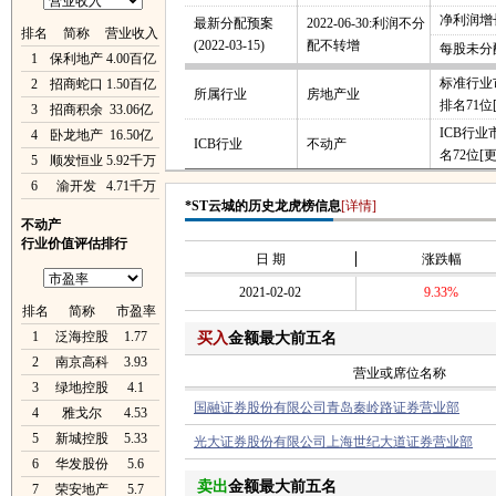
净利润增长
最新分配预案
2022-06-30:利润不分
排名
简称
营业收入
(2022-03-15)
配不转增
每股未分
1
保利地产
4.00百亿
标准行业
2
招商蛇口
1.50百亿
所属行业
房地产业
排名71位
3
招商积余
33.06亿
ICB行
4
卧龙地产
16.50亿
ICB行业
不动产
名72位
[
5
顺发恒业
5.92千万
6
渝开发
4.71千万
*ST云城的历史龙虎榜信息
[详情]
不动产
行业价值评估排行
日 期
涨跌幅
2021-02-02
9.33%
排名
简称
市盈率
1
泛海控股
1.77
买入
金额最大前五名
2
南京高科
3.93
营业或席位名称
3
绿地控股
4.1
国融证券股份有限公司青岛秦岭路证券营业部
4
雅戈尔
4.53
5
新城控股
5.33
光大证券股份有限公司上海世纪大道证券营业部
6
华发股份
5.6
卖出
金额最大前五名
7
荣安地产
5.7