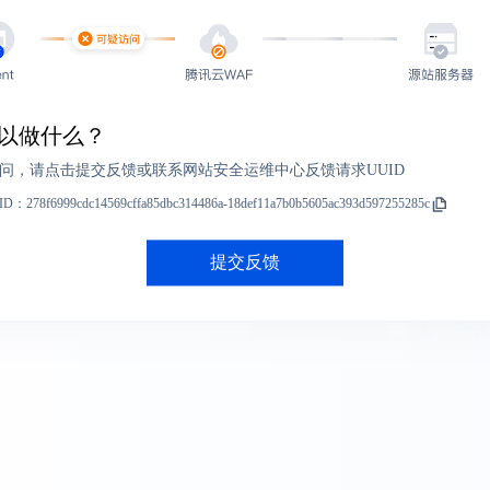
以做什么？
问，请点击提交反馈或联系网站安全运维中心反馈请求UUID
ID：
278f6999cdc14569cffa85dbc314486a-18def11a7b0b5605ac393d597255285c
提交反馈