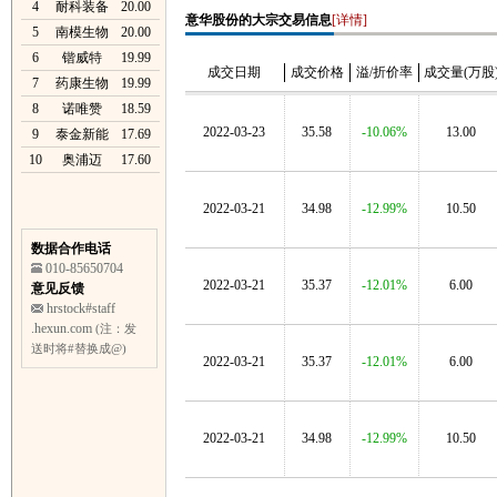
4
耐科装备
20.00
意华股份的大宗交易信息
[详情]
5
南模生物
20.00
6
锴威特
19.99
成交日期
成交价格
溢/折价率
成交量(万股
7
药康生物
19.99
8
诺唯赞
18.59
2022-03-23
35.58
-10.06%
13.00
9
泰金新能
17.69
10
奥浦迈
17.60
2022-03-21
34.98
-12.99%
10.50
数据合作电话
010-85650704
2022-03-21
35.37
-12.01%
6.00
意见反馈
hrstock#staff
.hexun.com
(注：发
送时将#替换成@)
2022-03-21
35.37
-12.01%
6.00
2022-03-21
34.98
-12.99%
10.50