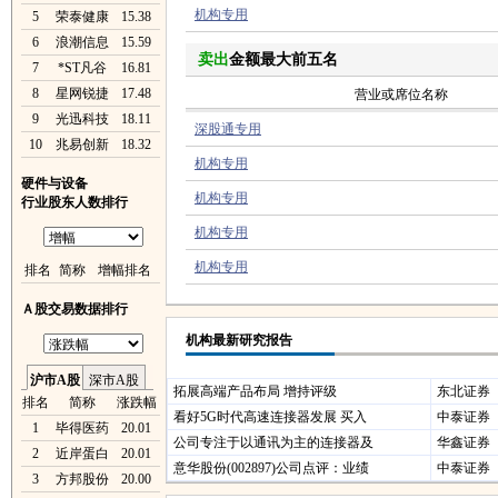
机构专用
5
荣泰健康
15.38
6
浪潮信息
15.59
卖出
金额最大前五名
7
*ST凡谷
16.81
8
星网锐捷
17.48
营业或席位名称
9
光迅科技
18.11
深股通专用
10
兆易创新
18.32
机构专用
硬件与设备
机构专用
行业股东人数排行
机构专用
机构专用
排名
简称
增幅排名
Ａ股交易数据排行
机构最新研究报告
沪市A股
深市A股
拓展高端产品布局 增持评级
东北证券
排名
简称
涨跌幅
看好5G时代高速连接器发展 买入
中泰证券
1
毕得医药
20.01
公司专注于以通讯为主的连接器及
华鑫证券
2
近岸蛋白
20.01
意华股份(002897)公司点评：业绩
中泰证券
3
方邦股份
20.00