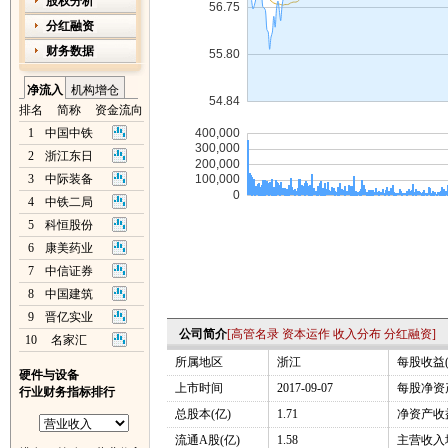
股权分析
分红融资
财务数据
净流入
机构增仓
排名
简称
资金流向
1
中国中铁
2
浙江东日
3
中际装备
4
中铁二局
5
科恒股份
6
康美药业
7
中信证券
8
中国建筑
9
晋亿实业
公司简介
[
高管名录
资本运作
收入分布
分红融资
]
10
名家汇
所属地区
浙江
每股收益(
硬件与设备
上市时间
2017-09-07
每股净资产
行业财务指标排行
总股本(亿)
1.71
净资产收益
流通A股(亿)
1.58
主营收入增