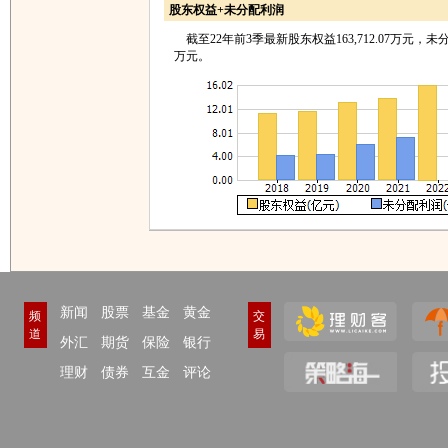
股东权益+未分配利润
截至22年前3季最新股东权益163,712.07万元，未分配利
万元。
新闻
股票
基金
黄金
频
交
道
易
外汇
期货
保险
银行
理财
债券
互金
评论