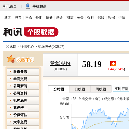
和讯首页
|
手机和讯
新闻
|
股票
|
评论
|
外汇
|
债券
|
基金
|
期货
|
黄金
|
银行
|
保险
|
数据
|
行情
|
和讯网
>
行情中心
>
意华股份(002897)
58.19
意华股份
（002897）
1.44
(
2.54%
)
股市备忘
券商交易
公司新闻
公司资料
机构底牌
龙虎榜
价值评估
大宗交易