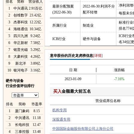
排名
简称
营业收入
净利润增长
最新分配预案
2022-06-30:利润不分
1
中兴通讯
2.91百亿
(2022-06-30)
配不转增
每股未分
2
创维数字
23.42亿
3
杰赛科技
12.22亿
标准行业
所属行业
制造业
排名774
4
海格通信
10.34亿
5
四川九洲
9.24亿
ICB行
ICB行业
硬件与设备
名34位
[
6
华正新材
7.58亿
7
铭普光磁
5.29亿
意华股份的历史龙虎榜信息
[详情]
8
大豪科技
4.26亿
9
新北洋
3.89亿
日 期
涨跌幅
10
银河电子
3.16亿
2023-01-09
-7.16%
硬件与设备
行业价值评估排行
买入
金额最大前五名
营业或席位名称
排名
简称
市盈率
机构专用
1
厦门象屿
8.15
2
中兴通讯
11.18
深股通专用
3
长电科技
12.47
中国国际金融股份有限公司上海分公司
4
三泰控股
13.48