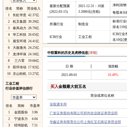
净利润增长
最新分配预案
2021-12-31：10派
排名
简称
营业收入
(2022-03-15)
3.2000元(含税)
每股未分
1
长虹华意
42.37亿
标准行业
2
杭叉集团
39.29亿
所属行业
制造业
排名110
3
春风动力
28.79亿
ICB行
4
华工科技
26.65亿
ICB行业
工业工程
名10位
[
5
盾安环境
24.41亿
6
大族激光
24.25亿
中联重科的历史龙虎榜信息
[详情]
7
龙净环保
24.18亿
8
三六零
19.66亿
日 期
涨跌幅
9
双环传动
17.92亿
10
京山轻机
13.27亿
2021-09-01
10.49%
工业工程
买入
金额最大前五名
行业价值评估排行
营业或席位名称
深股通专用
排名
简称
市盈率
1
金固股份
3.96
广发证券股份有限公司郑州农业路证券营业部
2
宁波东力
4.04
华鑫证券有限责任公司上海红宝石路证券营业部
3
经纬纺机
7.51