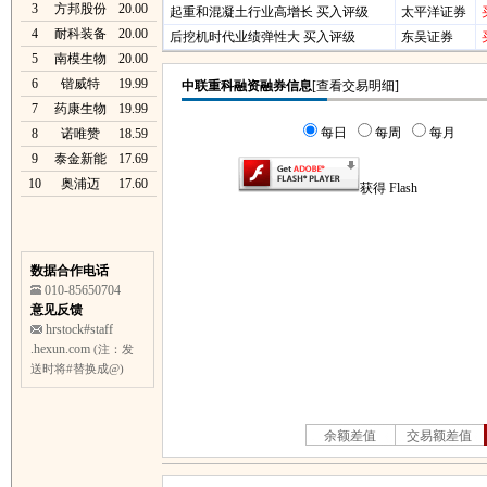
3
方邦股份
20.00
起重和混凝土行业高增长 买入评级
太平洋证券
4
耐科装备
20.00
后挖机时代业绩弹性大 买入评级
东吴证券
5
南模生物
20.00
6
锴威特
19.99
7
药康生物
19.99
8
诺唯赞
18.59
9
泰金新能
17.69
10
奥浦迈
17.60
数据合作电话
010-85650704
意见反馈
hrstock#staff
.hexun.com
(注：发
送时将#替换成@)