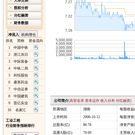
大宗交易
股权分析
分红融资
财务数据
净流入
机构增仓
排名
简称
资金流向
1
中国中铁
2
浙江东日
3
中际装备
4
中铁二局
5
科恒股份
6
康美药业
7
中信证券
8
中国建筑
公司简介
[
高管名录
资本运作
收入分布
分红融资
]
9
晋亿实业
所属地区
湖南
每股收益(
10
名家汇
上市时间
2000-10-12
每股净资产
工业工程
总股本(亿)
86.78
净资产收益
行业财务指标排行
流通A股(亿)
70.69
主营收入增