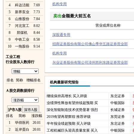
机构专用
4
科达洁能
7.69
5
新界泵业
7.73
卖出
金额最大前五名
6
山推股份
7.84
营业或席位名称
7
河北宣工
8.02
8
郑煤机
8.44
深股通专用
9
中铁工业
8.58
招商证券股份有限公司佛山季华五路证券营业部
10
一拖股份
9.14
机构专用
工业工程
行业股东人数排行
兴业证券股份有限公司漳州胜利东路证券营业部
排名
简称
增幅排名
机构最新研究报告
Ａ股交易数据排行
继续保持高增长 买入评级
东北证券
业绩弹性释放有望持续超预期 买
中银国际
沪市A股
深市A股
深化智能制造技术优势显著 强烈
长城证券
排名
简称
涨跌幅
2019有望再塑辉煌 推荐评级
东莞证券
1
毕得医药
20.01
半年报业绩超预期 买入评级
东北证券
2
近岸蛋白
20.01
工程机械巨头迎高质量发展 买入
中银国际