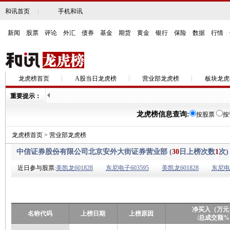
和讯首页
|
手机和讯
新闻
|
股票
|
评论
|
外汇
|
债券
|
基金
|
期货
|
黄金
|
银行
|
保险
|
数据
|
行情
|
龙虎榜首页
A股当日龙虎榜
营业部龙虎榜
板块龙虎
重要提示：
龙虎榜信息查询:
按股票
按
龙虎榜首页
>
营业部龙虎榜
中信证券股份有限公司北京安外大街证券营业部 (
30
日上榜次数
1
次)
近日参与股票:
美凯龙601828
东尼电子603595
美凯龙601828
东尼电子
净买入（万元
名称代码
上榜日期
上榜原因
/总成交额%