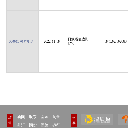
日振幅值达到
600613 神奇制药
2022-11-18
-1843.02/162868.
15%
新闻
股票
基金
黄金
频
交
道
易
外汇
期货
保险
银行