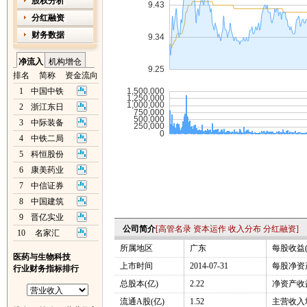
股权分析
分红融资
财务数据
净流入
机构增仓
排名
简称
资金流向
1
中国中铁
2
浙江东日
3
中际装备
4
中铁二局
5
科恒股份
6
康美药业
7
中信证券
8
中国建筑
9
晋亿实业
公司简介
[
高管名录
资本运作
收入分布
分红融资
]
10
名家汇
所属地区
广东
每股收益(
医药与生物科技
上市时间
2014-07-31
每股净资产
行业财务指标排行
总股本(亿)
2.22
净资产收益
流通A股(亿)
1.52
主营收入增