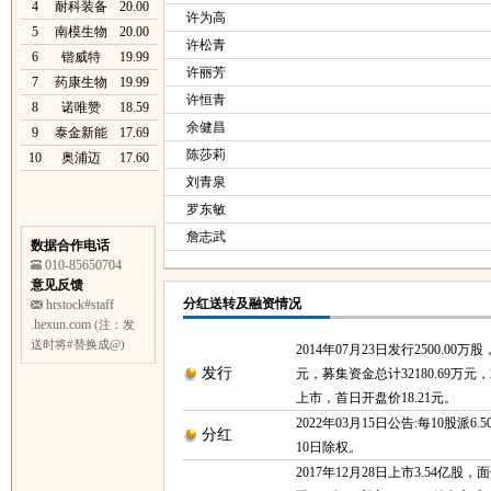
4
耐科装备
20.00
许为高
5
南模生物
20.00
许松青
6
锴威特
19.99
许丽芳
7
药康生物
19.99
许恒青
8
诺唯赞
18.59
余健昌
9
泰金新能
17.69
陈莎莉
10
奥浦迈
17.60
刘青泉
罗东敏
詹志武
数据合作电话
010-85650704
意见反馈
分红送转及融资情况
hrstock#staff
.hexun.com
(注：发
送时将#替换成@)
2014年07月23日发行2500.00万股
发行
元，募集资金总计32180.69万元，2
上市，首日开盘价18.21元。
2022年03月15日公告:每10股派6.5
分红
10日除权。
2017年12月28日上市3.54亿股，面