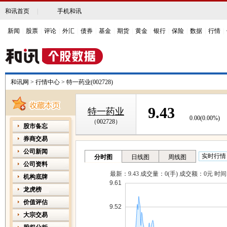
和讯首页
|
手机和讯
新闻
|
股票
|
评论
|
外汇
|
债券
|
基金
|
期货
|
黄金
|
银行
|
保险
|
数据
|
行情
|
和讯网
>
行情中心
>
特一药业(002728)
9.43
特一药业
0.00
(
0.00%
)
（002728）
股市备忘
券商交易
公司新闻
公司资料
机构底牌
龙虎榜
价值评估
大宗交易