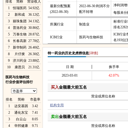
排名
简称
营业收入
净利润增长
最新分配预案
2022-06-30:利润不分
1
恒瑞医药
54.92亿
(2022-06-30)
配不转增
每股未分
2
新和成
36.12亿
3
丽珠集团
34.13亿
标准行业
所属行业
制造业
排名228
4
普洛药业
30.86亿
5
万泰生物
28.87亿
ICB行
ICB行业
医药与生物科技
名193位
[
6
长春高新
27.78亿
7
新华制药
26.40亿
特一药业的历史龙虎榜信息
[详情]
8
片仔癀
26.30亿
9
济川药业
23.88亿
日 期
换手率
10
康恩贝
21.31亿
2023-03-01
42.07%
医药与生物科技
行业价值评估排行
买入
金额最大前五名
营业或席位名称
排名
简称
市盈率
机构专用
1
达安基因
3.42
2
通化东宝
7.41
卖出
金额最大前五名
3
白云山
8.05
4
华邦健康
9.71
营业或席位名称