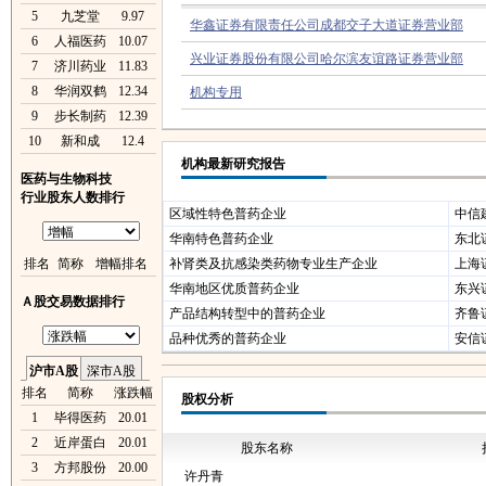
5
九芝堂
9.97
华鑫证券有限责任公司成都交子大道证券营业部
6
人福医药
10.07
兴业证券股份有限公司哈尔滨友谊路证券营业部
7
济川药业
11.83
8
华润双鹤
12.34
机构专用
9
步长制药
12.39
10
新和成
12.4
机构最新研究报告
医药与生物科技
行业股东人数排行
区域性特色普药企业
中信
华南特色普药企业
东北
排名
简称
增幅排名
补肾类及抗感染类药物专业生产企业
上海
华南地区优质普药企业
东兴
Ａ股交易数据排行
产品结构转型中的普药企业
齐鲁
品种优秀的普药企业
安信
沪市A股
深市A股
排名
简称
涨跌幅
股权分析
1
毕得医药
20.01
2
近岸蛋白
20.01
股东名称
3
方邦股份
20.00
许丹青