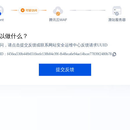
以做什么？
问，请点击提交反馈或联系网站安全运维中心反馈请求UUID
ID：
f456ea530b44fb6510eefe138b84e39f-fb48eca6e94ae14bcee77839f2480b78
提交反馈