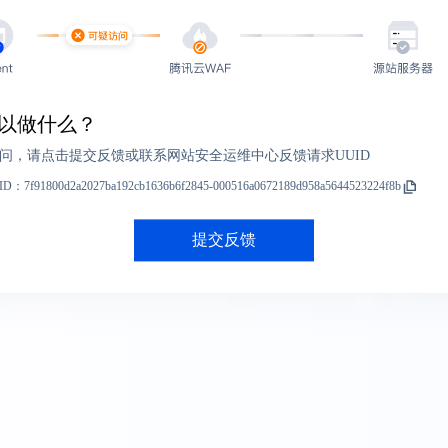
以做什么？
问，请点击提交反馈或联系网站安全运维中心反馈请求UUID
ID：
7f91800d2a2027ba192cb1636b6f2845-000516a0672189d958a5644523224f8b
提交反馈