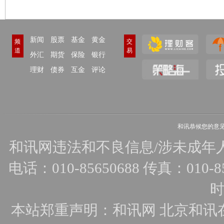
新闻
股票
基金
黄金
频
交
道
易
外汇
期货
保险
银行
理财
债券
互金
评论
和讯恭候您的意
和讯网违法和不良信息/涉未成年人有害
电话：010-85650688 传真：010-856
时
本站郑重声明：和讯网 北京和讯