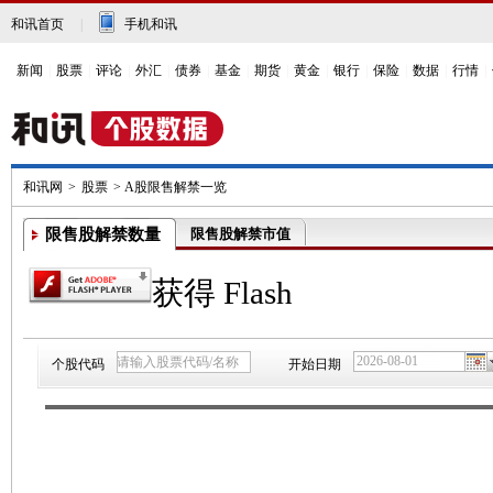
和讯首页
|
手机和讯
新闻
|
股票
|
评论
|
外汇
|
债券
|
基金
|
期货
|
黄金
|
银行
|
保险
|
数据
|
行情
|
和讯网
>
股票
> A股限售解禁一览
限售股解禁数量
限售股解禁市值
获得 Flash
个股代码
开始日期