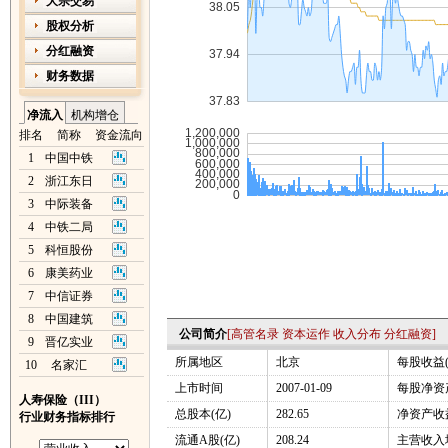
大宗交易
股权分析
分红融资
财务数据
净流入
机构增仓
排名
简称
资金流向
1
中国中铁
2
浙江东日
3
中际装备
4
中铁二局
5
科恒股份
6
康美药业
7
中信证券
8
中国建筑
公司简介
[
高管名录
资本运作
收入分布
分红融资
]
9
晋亿实业
所属地区
北京
每股收益(
10
名家汇
上市时间
2007-01-09
每股净资产
人寿保险（III）
总股本(亿)
282.65
净资产收益
行业财务指标排行
流通A股(亿)
208.24
主营收入增