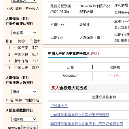
净利润增长
最新分配预案
2022-06-30:利润不分
排名
简称
营业收入
(2022-06-30)
配不转增
每股未分
人寿保险（III）
标准行业
行业价值评估排行
所属行业
金融业
名2位
[更
ICB行
ICB行业
人寿保险（III）
2位
[更多]
排名
简称
市盈率
1
中国平安
5.72
中国人寿的历史龙虎榜信息
[详情]
2
中国太保
6.74
3
新华保险
7.25
日 期
涨跌幅
4
中国人寿
15.87
2020-08-18
21.15%
人寿保险（III）
行业股东人数排行
买入
金额最大前五名
营业或席位名称
排名
简称
增幅排名
沪股通专用
Ａ股交易数据排行
中信证券股份有限公司客户资产管理部
华西证券股份有限公司重庆中山三路证券营业部
沪市A股
深市A股