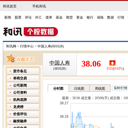
和讯首页
|
手机和讯
新闻
|
股票
|
评论
|
外汇
|
债券
|
基金
|
期货
|
黄金
|
银行
|
保险
|
数据
|
行情
|
和讯网
>
行情中心
>
中国人寿(601628)
38.06
中国人寿
（601628）
0.01
(
0.03%
)
股市备忘
券商交易
公司新闻
公司资料
机构底牌
龙虎榜
价值评估
融资融券