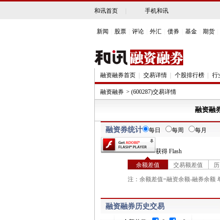
和讯首页
|
手机和讯
新闻
|
股票
|
评论
|
外汇
|
债券
|
基金
|
期货
|
融资融券首页
交易详情
个股排行榜
行
融资融券
> (600287)交易详情
融资融
融资券统计
每日
每周
每月
获得 Flash
余额差值
交易额差值
历
注：余额差值=融资余额-融券余额
融资融券历史交易