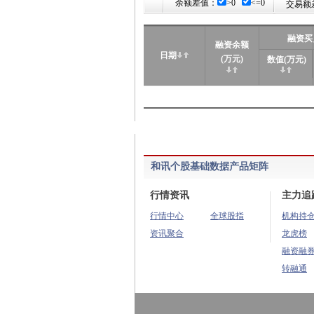
余额差值：
>0
<=0
交易额
融资买
融资余额
日期
(万元)
数值(万元)
和讯个股基础数据产品矩阵
行情资讯
主力追
行情中心
全球股指
机构持
资讯聚合
龙虎榜
融资融
转融通