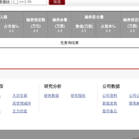
差值比：
>=
入额
融券卖
出量
融资偿还额
融券余量
融券偿还
(万元)
(万股)
(万股)
占市值‰
数值(万股)
占股本‰
无查询结果
踪
研究分析
公司数据
仓
大宗交易
财务数据
研究报告
公司资料
公司
高管增减持
新股发售
限售
券
主力控盘
股市备忘