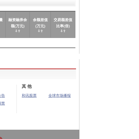
量
融资融券余
余额差值
交易额差值
额(万元)
(万元)
比率(倍)
其 他
公告
和讯股票
全球市场播报
解禁