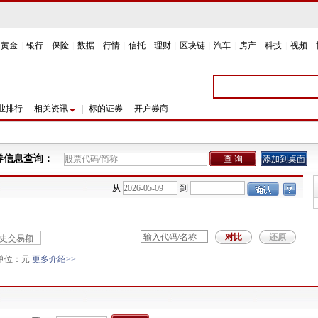
黄金
|
银行
|
保险
|
数据
|
行情
|
信托
|
理财
|
区块链
|
汽车
|
房产
|
科技
|
视频
|
业排行
相关资讯
标的证券
开户券商
券信息查询：
查 询
添加到桌面
从
到
史交易额
 单位：元
更多介绍>>