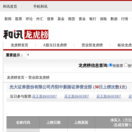
和讯首页
|
手机和讯
新闻
|
股票
|
评论
|
外汇
|
债券
|
基金
|
期货
|
黄金
|
银行
|
保险
|
数据
|
行情
|
龙虎榜首页
A股当日龙虎榜
营业部龙虎榜
板块龙虎
重要提示：
龙虎榜信息查询:
按股票
按
龙虎榜首页
>
营业部龙虎榜
光大证券股份有限公司丹阳中新路证券营业部 (
30
日上榜次数
1
次)
近日参与股票:
花王股份603007
花王股份603007
花王股份603007
花
净买入（万元
名称代码
上榜日期
上榜原因
/总成交额%