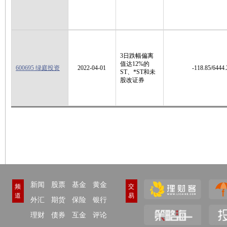
3日跌幅偏离
值达12%的
600695 绿庭投资
2022-04-01
-118.85/6444.
ST、*ST和未
股改证券
新闻
股票
基金
黄金
频
交
道
易
外汇
期货
保险
银行
理财
债券
互金
评论