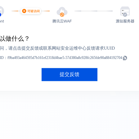
以做什么？
问，请点击提交反馈或联系网站安全运维中心反馈请求UUID
ID：
f9ba493a464595d7b161ef2318d4bae5-57d380a8c928fc265fde90a884192704
提交反馈