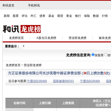
和讯首页
|
手机和讯
新闻
|
股票
|
评论
|
外汇
|
债券
|
基金
|
期货
|
黄金
|
银行
|
保险
|
数据
|
行情
|
龙虎榜首页
A股当日龙虎榜
营业部龙虎榜
板块龙虎
重要提示：
龙虎榜信息查询:
按股票
按
龙虎榜首页
>
营业部龙虎榜
方正证券股份有限公司长沙芙蓉中路证券营业部 (
30
日上榜次数
3
次)
近日参与股票:
宁通信B200468
国新健康000503
宁通信B200468
国新
净买入（万元
名称代码
上榜日期
上榜原因
/总成交额%