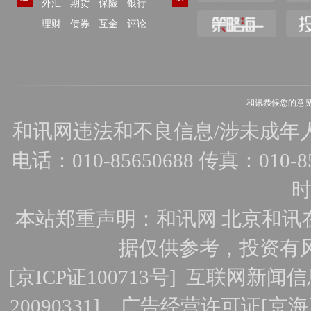
外汇
期货
保险
银行
理财
债券
互金
评论
和讯恭候您的意
和讯网违法和不良信息/涉未成年人有害
电话：010-85650688 传真：010-856
时
本站郑重声明：和讯网 北京和讯
据仅供参考，投资有
[
京ICP证100713号
]
互联网新闻信
20090331]
广告经营许可证[京海工