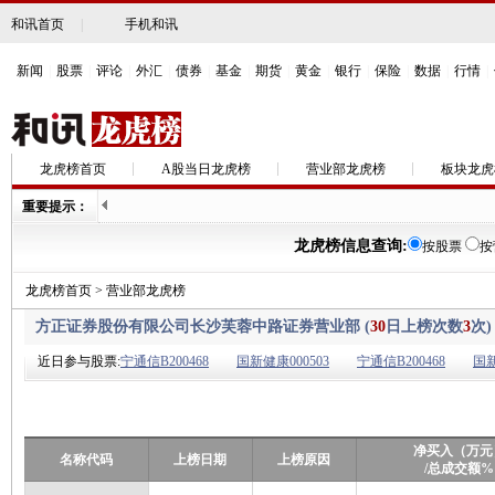
和讯首页
|
手机和讯
新闻
|
股票
|
评论
|
外汇
|
债券
|
基金
|
期货
|
黄金
|
银行
|
保险
|
数据
|
行情
|
龙虎榜首页
A股当日龙虎榜
营业部龙虎榜
板块龙虎
重要提示：
龙虎榜信息查询:
按股票
按
龙虎榜首页
>
营业部龙虎榜
方正证券股份有限公司长沙芙蓉中路证券营业部 (
30
日上榜次数
3
次)
近日参与股票:
宁通信B200468
国新健康000503
宁通信B200468
国新
净买入（万元
名称代码
上榜日期
上榜原因
/总成交额%