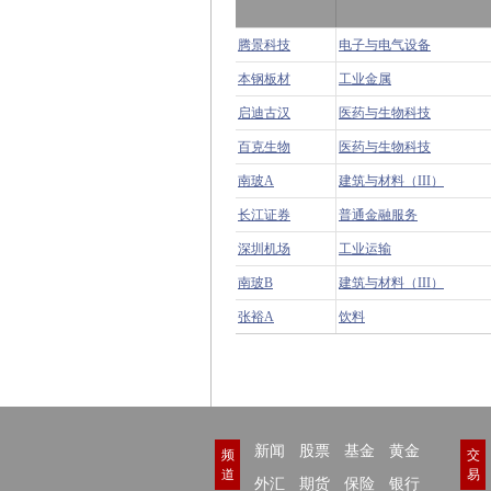
腾景科技
电子与电气设备
本钢板材
工业金属
启迪古汉
医药与生物科技
百克生物
医药与生物科技
南玻A
建筑与材料（III）
长江证券
普通金融服务
深圳机场
工业运输
南玻B
建筑与材料（III）
张裕A
饮料
新闻
股票
基金
黄金
频
交
道
易
外汇
期货
保险
银行