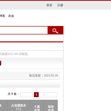
登录
注册
博客
|
农金
最后更新：2023-03-10
共
9
条：
1
数
占流通股本
个股
添加
(%)
总览
自选