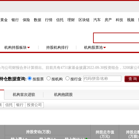
黄金
|
银行
|
保险
|
数据
|
行情
|
信托
|
理财
|
区块链
|
汽车
|
房产
|
科技
|
视频
|
机构持股板块
持股机构排行
机构股票池
持仓数据查询:
按股票
按机构
按行业
机构首次进驻
机构抱团股
商
信托
银行
投资公司
持股
变动(万股)
持股总市值
持股总
(万元)
(万股)