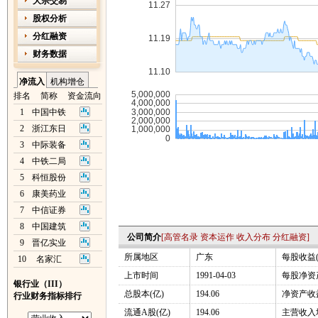
大宗交易
股权分析
分红融资
财务数据
净流入
机构增仓
排名
简称
资金流向
1
中国中铁
2
浙江东日
3
中际装备
4
中铁二局
5
科恒股份
6
康美药业
7
中信证券
8
中国建筑
公司简介
[
高管名录
资本运作
收入分布
分红融资
]
9
晋亿实业
所属地区
广东
每股收益(
10
名家汇
上市时间
1991-04-03
每股净资产
银行业（III）
总股本(亿)
194.06
净资产收益
行业财务指标排行
流通A股(亿)
194.06
主营收入增