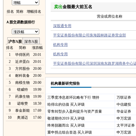
卖出
金额最大前五名
排名
简称
增幅排名
营业或席位名称
Ａ股交易数据排行
深股通专用
平安证券股份有限公司珠海园林路证券营业部
沪市A股
深市A股
机构专用
排名
简称
涨跌幅
机构专用
1
毕得医药
20.01
2
近岸蛋白
20.01
平安证券股份有限公司深圳深南东路罗湖商务中心
3
方邦股份
20.00
4
耐科装备
20.00
5
南模生物
20.00
机构最新研究报告
6
锴威特
19.99
7
药康生物
19.99
三季度净息差环比略有下行 增持
万联证券
8
诺唯赞
18.59
给得出的估值 买入评级
中信建投
9
泰金新能
17.69
零售转型步入盈利提升与资产质量
华金证券
10
奥浦迈
17.60
敬请期待2019 买入评级
申万宏源
终将脱颖而出 买入评级
太平洋证券
重申拐点组合首选 买入评级
申万宏源