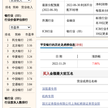
净利润增长
最新分配预案
2022-06-30:利润不分
排名
简称
营业收入
(2022-06-30)
配不转增
每股未分
银行业（III）
标准行业
行业价值评估排行
所属行业
金融业
名16位
[
ICB行
ICB行业
银行业（III）
10位
[更多
排名
简称
市盈率
1
民生银行
2.95
平安银行的历史龙虎榜信息
[详情]
2
北京银行
3.16
3
光大银行
3.2
日 期
涨跌幅
4
华夏银行
3.24
5
浦发银行
3.33
2022-11-29
7.86%
6
中信银行
3.36
7
兴业银行
3.55
买入
金额最大前五名
8
中国银行
3.74
营业或席位名称
9
交通银行
3.84
深股通专用
10
农业银行
3.87
机构专用
银行业（III）
行业股东人数排行
国元证券股份有限公司上海虹桥路证券营业部