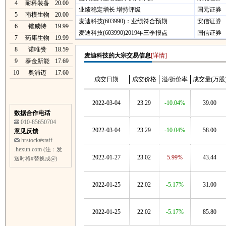
4
耐科装备
20.00
业绩稳定增长 增持评级
国元证券
5
南模生物
20.00
麦迪科技(603990)：业绩符合预期
安信证券
6
锴威特
19.99
麦迪科技(603990)2019年三季报点
国信证券
7
药康生物
19.99
8
诺唯赞
18.59
麦迪科技的大宗交易信息
[详情]
9
泰金新能
17.69
10
奥浦迈
17.60
成交日期
成交价格
溢/折价率
成交量(万股
2022-03-04
23.29
-10.04%
39.00
数据合作电话
010-85650704
2022-03-04
23.29
-10.04%
58.00
意见反馈
hrstock#staff
.hexun.com
(注：发
2022-01-27
23.02
5.99%
43.44
送时将#替换成@)
2022-01-25
22.02
-5.17%
31.00
2022-01-25
22.02
-5.17%
85.80