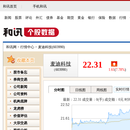
和讯首页
|
手机和讯
新闻
|
股票
|
评论
|
外汇
|
债券
|
基金
|
期货
|
黄金
|
银行
|
保险
|
数据
|
行情
|
和讯网
>
行情中心
>
麦迪科技(603990)
22.31
麦迪科技
（603990）
1.61
(
7.78%
)
股市备忘
券商交易
公司新闻
公司资料
机构底牌
龙虎榜
价值评估
大宗交易