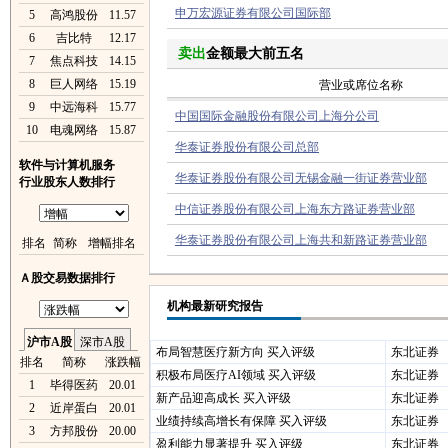
申万宏源证券有限公司国际部
5
高鸿股份
11.57
6
吉比特
12.17
卖出
金额最大前五名
7
焦点科技
14.15
8
巨人网络
15.19
营业或席位名称
9
中远海科
15.77
中国国际金融股份有限公司上海分公司
10
电魂网络
15.87
华泰证券股份有限公司总部
软件与计算机服务
华泰证券股份有限公司无锡金融一街证券营业部
行业股东人数排行
中信证券股份有限公司上海东方路证券营业部
华泰证券股份有限公司上海共和新路证券营业部
排名
简称
增幅排名
Ａ股交易数据排行
机构最新研究报告
沪市A股
深市A股
布局智慧医疗新方向 买入评级
东北证券
排名
简称
涨跌幅
积极布局医疗AI领域 买入评级
东北证券
1
毕得医药
20.01
新产品迎高成长 买入评级
东北证券
2
近岸蛋白
20.01
业绩持续高增长有保障 买入评级
东北证券
3
方邦股份
20.00
盈利能力显著提升 买入评级
东北证券