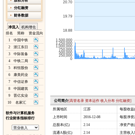
股权分析
分红融资
财务数据
净流入
机构增仓
排名
简称
资金流向
1
中国中铁
2
浙江东日
3
中际装备
4
中铁二局
5
科恒股份
6
康美药业
7
中信证券
8
中国建筑
9
晋亿实业
公司简介
[
高管名录
资本运作
收入分布
分红融资
]
10
名家汇
所属地区
江苏
每股收益(
软件与计算机服务
上市时间
2016-12-08
每股净资产
行业财务指标排行
总股本(亿)
2.14
净资产收益
流通A股(亿)
2.14
主营收入增