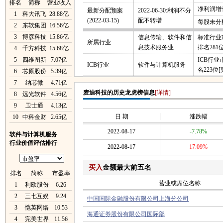
排名
简称
营业收入
净利润增长
最新分配预案
2022-06-30:利润不分
1
科大讯飞
28.88亿
(2022-03-15)
配不转增
每股未分
2
东软集团
16.56亿
3
博彦科技
15.86亿
信息传输、软件和信
标准行业
所属行业
息技术服务业
排名281
4
千方科技
15.68亿
5
四维图新
7.07亿
ICB行
ICB行业
软件与计算机服务
名223位
[
6
芯原股份
5.39亿
7
纳芯微
4.71亿
麦迪科技的历史龙虎榜信息
[详情]
8
远光软件
4.56亿
9
卫士通
4.13亿
日 期
涨跌幅
10
中科金财
2.65亿
2022-08-17
-7.78%
软件与计算机服务
行业价值评估排行
2022-08-17
17.09%
买入
金额最大前五名
排名
简称
市盈率
营业或席位名称
1
利欧股份
6.26
2
三七互娱
9.24
中国国际金融股份有限公司上海分公司
3
恺英网络
10.53
海通证券股份有限公司国际部
4
完美世界
11.56