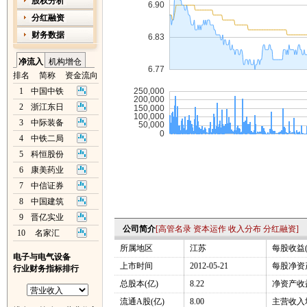
股权分析
分红融资
财务数据
净流入
机构增仓
排名
简称
资金流向
1
中国中铁
2
浙江东日
3
中际装备
4
中铁二局
5
科恒股份
6
康美药业
7
中信证券
8
中国建筑
9
晋亿实业
公司简介
[
高管名录
资本运作
收入分布
分红融资
]
10
名家汇
所属地区
江苏
每股收益(
电子与电气设备
上市时间
2012-05-21
每股净资产
行业财务指标排行
总股本(亿)
8.22
净资产收益
流通A股(亿)
8.00
主营收入增