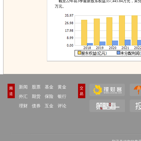
截至22年前3季最新股东权益357,445.84万元，未分配利
万元。
新闻
股票
基金
黄金
频
交
道
易
外汇
期货
保险
银行
理财
债券
互金
评论