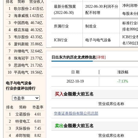
排名
简称
营业收入
净利润增长
最新分配预案
2022-06-30:利润不分
1
歌尔股份
2.41百亿
(2022-06-30)
配不转增
每股未分
2
海康威视
1.62百亿
3
中国西电
46.74亿
标准行业
所属行业
制造业
排名999
4
横店东磁
46.32亿
5
韦尔股份
43.35亿
ICB行
ICB行业
电子与电气设备
名158位
[
6
厦钨新能
35.86亿
7
许继电气
32.64亿
日出东方的历史龙虎榜信息
[详情]
8
珠海冠宇
23.77亿
9
思源电气
21.72亿
日 期
涨跌幅
10
平高电气
19.56亿
2022-10-19
-7.13%
电子与电气设备
行业价值评估排行
买入
金额最大前五名
营业或席位名称
排名
简称
市盈率
华泰证券股份有限公司总部
1
立霸股份
4.61
2
特变电工
6.01
卖出
金额最大前五名
3
天际股份
7.45
4
卓郎智能
8.82
营业或席位名称