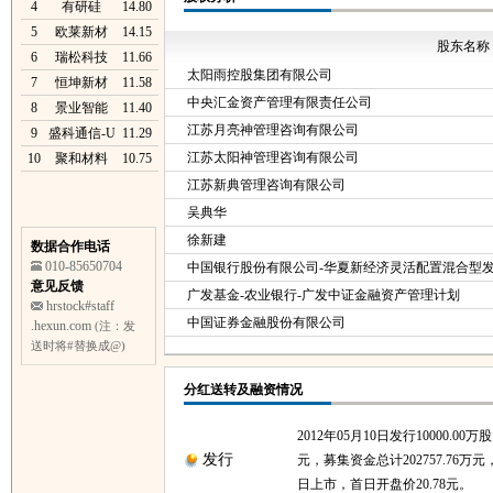
4
有研硅
14.80
5
欧莱新材
14.15
股东名称
6
瑞松科技
11.66
太阳雨控股集团有限公司
7
恒坤新材
11.58
中央汇金资产管理有限责任公司
8
景业智能
11.40
江苏月亮神管理咨询有限公司
9
盛科通信-U
11.29
江苏太阳神管理咨询有限公司
10
聚和材料
10.75
江苏新典管理咨询有限公司
吴典华
徐新建
数据合作电话
010-85650704
中国银行股份有限公司-华夏新经济灵活配置混合型
意见反馈
广发基金-农业银行-广发中证金融资产管理计划
hrstock#staff
中国证券金融股份有限公司
.hexun.com
(注：发
送时将#替换成@)
分红送转及融资情况
2012年05月10日发行10000.00万
发行
元，募集资金总计202757.76万元，
日上市，首日开盘价20.78元。