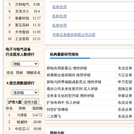
5
万和电气
8.98
机构专用
6
京东方A
10.4
机构专用
7
泰豪科技
11.17
8
莱宝高科
11.31
机构专用
9
大华股份
11.91
华泰证券股份有限公司总部
10
工业富联
12.11
电子与电气设备
行业股东人数排行
机构最新研究报告
厨电布局新看点 增持评级
东北证券
排名
简称
增幅排名
帅康整合值得期待 推荐评级
方正证券
厨电与跨季储能成新亮点 增持评级
申万宏源
Ａ股交易数据排行
看好公司未来发展空间 买入评级
国海证券
业务多元化转型升级 增持评级
华泰证券
沪市A股
深市A股
扩张布局中 买入评级
东吴证券
排名
简称
涨跌幅
转型扩张继续
东吴证券
1
N津富
114.72
二次腾飞
东吴证券
2
锴威特
20.00
3
中巨芯-U
19.99
股权分析