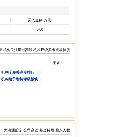
买入金额(万元)
0.00
票
机构关注度最高股
机构评级卖出或减持股
更多>>
机构个股关注度排行
机构给予增持评级板块
·
十大流通股东
·
公司高管
·
基金持股
·
股东人数