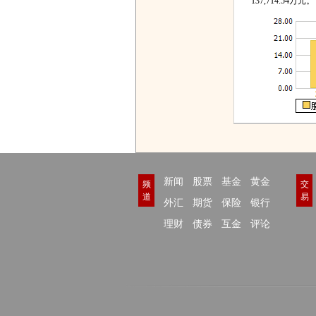
137,714.54万元。
新闻
股票
基金
黄金
频
交
道
易
外汇
期货
保险
银行
理财
债券
互金
评论