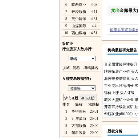
6
陕西煤业
4.08
卖出
金额最大
7
开滦股份
4.11
8
冀中能源
4.31
9
山煤国际
4.4
国泰君安证券股
10
西山煤电
4.51
采矿业
行业股东人数排行
机构最新研究报告
贵金属业绩弹性提升
排名
简称
增幅排名
继续拓展产业链 买
Ａ股交易数据排行
海外投资增储量 买
主业突出利润增长 
锑价上涨 买入评级
沪市A股
深市A股
藏区大型矿业企业 
排名
简称
涨跌幅
开发可持续发展矿山
1
毕得医药
20.01
华钰矿业(601020
2
近岸蛋白
20.01
3
方邦股份
20.00
股权分析
4
耐科装备
20.00