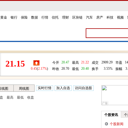
黄金
|
银行
|
保险
|
数据
|
行情
|
信托
|
理财
|
区块链
|
汽车
|
房产
|
科技
|
视频
|
21.15
20.47
21.22
2909.29
14
今开
最高
成交
市盈
0.45
(
2.17%
)
20.70
20.40
3.55%
3
昨收
最低
换手
振幅
个股资讯
个
个股新闻