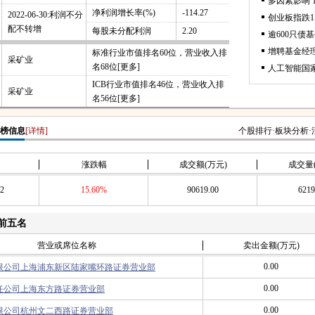
净利润增长率(%)
-114.27
2022-06-30:利润不分
配不转增
每股未分配利润
2.20
标准行业市值排名60位，营业收入排
采矿业
名68位
[更多]
ICB行业市值排名46位，营业收入排
采矿业
名56位
[更多]
虎榜信息
[详情]
个股排行
·
板块分析
·
涨跌幅
成交额(万元)
成交量
12
15.60%
90619.00
6219
前五名
营业或席位名称
卖出金额(万元)
0.00
限公司上海浦东新区陆家嘴环路证券营业部
0.00
任公司上海东方路证券营业部
0.00
限公司杭州文二西路证券营业部