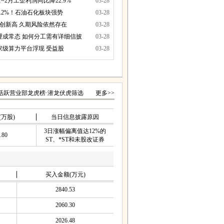
活跃营业部龙虎榜
·
潜龙伏虎筛选
更多>>
(万股)
当日信息披露原因
3日涨幅偏离值达12%的
.80
ST、*ST和未股改证券
买入金额(万元)
2840.53
2060.30
2026.48