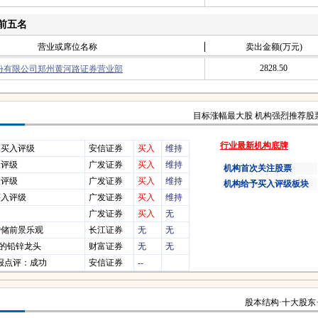
前五名
营业或席位名称
卖出金额(万元)
2828.50
份有限公司郑州黄河路证券营业部
目标涨幅最大股
机构强烈推荐股
行业最新机构底牌
 买入评级
安信证券
买入
维持
入评级
广发证券
买入
维持
机构首次关注股票
入评级
广发证券
买入
维持
机构给予买入评级板块
买入评级
广发证券
买入
维持
广发证券
买入
无
增储前景乐观
长江证券
无
无
的铅锌龙头
财富证券
无
无
)中报点评：成功
安信证券
--
股本结构
·
十大股东