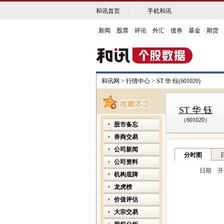
和讯首页
|
手机和讯
新闻
|
股票
|
评论
|
外汇
|
债券
|
基金
|
期货
|
和讯网
>
行情中心
>
ST 华 钰(601020)
ST 华 钰
（601020）
股市备忘
券商交易
公司新闻
公司资料
机构底牌
龙虎榜
价值评估
大宗交易