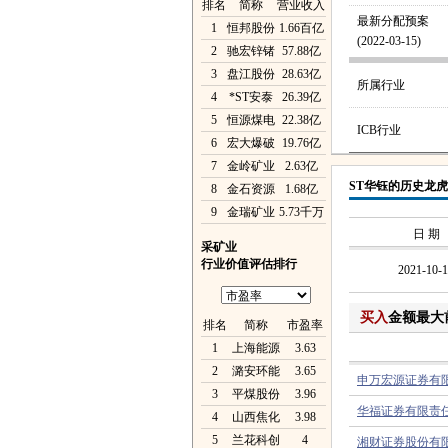
排名
简称
营业收入
最新分配预案
1
恒邦股份
1.66百亿
(2022-03-15)
2
驰宏锌锗
57.88亿
3
盘江股份
28.63亿
所属行业
4
*ST安泰
26.39亿
5
恒源煤电
22.38亿
ICB行业
6
宏大爆破
19.76亿
7
金岭矿业
2.63亿
ST华钰的历史龙
8
金石资源
1.68亿
9
金瑞矿业
5.73千万
日 期
采矿业
行业价值评估排行
2021-10-
买入
金额最大
排名
简称
市盈率
1
上海能源
3.63
2
潞安环能
3.65
申万宏源证券有
3
平煤股份
3.96
华福证券有限责
4
山西焦化
3.98
5
兰花科创
4
湘财证券股份有