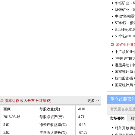
华钰矿业（60
华钰矿业（60
牛散“陈柏霖”
ST华钰：预
ST华钰(60
ST华钰(601
采矿业行业
中广核矿业午
“中国造”最
港股异动 | 中
国家统计局：
核电股走强 中广
国家统计局：
名录
资本运作
收入分布
分红融资
]
更多>>
西藏
每股收益(元)
-0.01
2016-03-16
每股净资产(元)
4.71
5.62
净资产收益率(%)
-0.15
5.62
主营收入增长(%)
-67.72