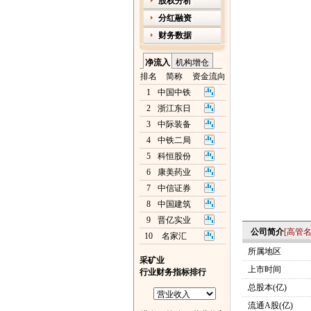
股权分析
分红融资
财务数据
净流入
机构增仓
排名
简称
资金流向
1
中国中铁
2
浙江东日
3
中际装备
4
中铁二局
5
科恒股份
6
康美药业
7
中信证券
8
中国建筑
9
晋亿实业
公司简介
[
高管
10
名家汇
所属地区
采矿业
上市时间
行业财务指标排行
总股本(亿)
流通A股(亿)