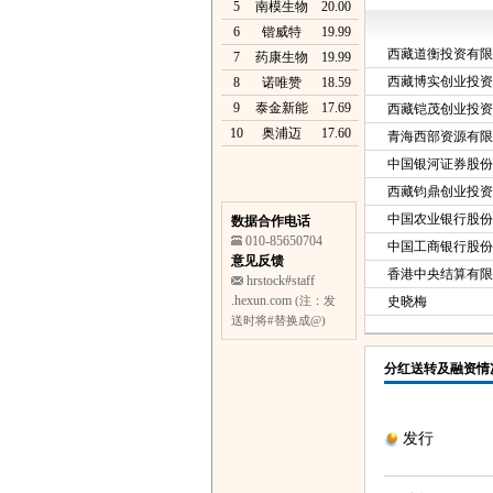
5
南模生物
20.00
6
锴威特
19.99
西藏道衡投资有限
7
药康生物
19.99
西藏博实创业投资
8
诺唯赞
18.59
9
泰金新能
17.69
西藏铠茂创业投资
10
奥浦迈
17.60
青海西部资源有限
中国银河证券股份
西藏钧鼎创业投资
中国农业银行股份
数据合作电话
010-85650704
中国工商银行股份
意见反馈
香港中央结算有限
hrstock#staff
.hexun.com
(注：发
史晓梅
送时将#替换成@)
分红送转及融资情
发行