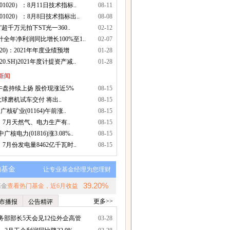
1020）：8月11日技术指标..
08-11
1020）：8月8日技术指标出..
08-08
超千万元拍下ST光一360..
02-12
计全年净利润同比增长100%至1..
02-07
1020)：2021年年度业绩预增
01-28
020.SH)2021年度计提资产减..
01-28
新闻
盘持续上扬 股价现涨近5%
08-15
大球磨机试车交付 将出..
08-15
广核矿业(01164)午前涨..
08-15
7月天然气、电力生产有..
08-15
核电力(01816)涨3.08%..
08-15
7月份发电量8462亿千瓦时..
08-15