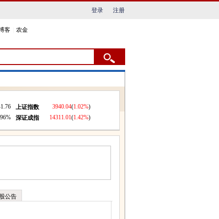
登录
注册
博客
|
农金
1.76
3940.04
(
1.02%
)
上证指数
.96%
14311.01
(
1.42%
)
深证成指
股公告