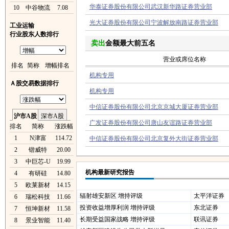
华泰证券股份有限公司武汉新华路证券营业部
10
中谷物流
7.08
光大证券股份有限公司宁波解放南路证券营业部
工业运输
行业股东人数排行
卖出
金额最大前五名
营业或席位名称
排名
简称
增幅排名
机构专用
Ａ股交易数据排行
机构专用
中信证券股份有限公司北京京城大厦证券营业部
沪市A股
深市A股
广发证券股份有限公司唐山友谊路证券营业部
排名
简称
涨跌幅
1
N津富
114.72
中信证券股份有限公司北京复外大街证券营业部
2
锴威特
20.00
3
中巨芯-U
19.99
机构最新研究报告
4
有研硅
14.80
5
欧莱新材
14.15
辐射雄安新区 增持评级
太平洋证券
6
瑞松科技
11.66
投资收益增厚利润 增持评级
东北证券
7
恒坤新材
11.58
长期受益国家战略 增持评级
联讯证券
8
景业智能
11.40