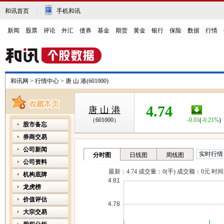
和讯首页
|
手机和讯
新闻
|
股票
|
评论
|
外汇
|
债券
|
基金
|
期货
|
黄金
|
银行
|
保险
|
数据
|
行情
|
和讯网
>
行情中心
>
唐 山 港(601000)
4.74
唐 山 港
（601000）
-0.01
(
-0.21%
)
股市备忘
券商交易
公司新闻
公司资料
机构底牌
龙虎榜
价值评估
大宗交易