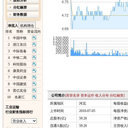
股权分析
分红融资
财务数据
净流入
机构增仓
排名
简称
资金流向
1
中国中铁
2
浙江东日
3
中际装备
4
中铁二局
5
科恒股份
6
康美药业
7
中信证券
8
中国建筑
9
晋亿实业
公司简介
[
高管名录
资本运作
收入分布
分红融资
]
10
名家汇
所属地区
河北
每股收益(
工业运输
上市时间
2010-07-05
每股净资产
行业财务指标排行
总股本(亿)
59.26
净资产收益
流通A股(亿)
59.26
主营收入增