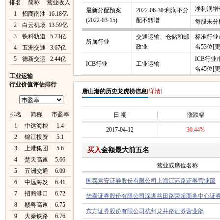
排名
简称
营业收入
净利润增长
最新分配预案
2022-06-30:利润不分
1
招商南油
16.18亿
(2022-03-15)
配不转增
每股未分
2
白云机场
13.59亿
3
铁科轨道
5.73亿
交通运输、仓储和邮
标准行业
所属行业
政业
名53位
[
4
五洲交通
3.67亿
5
德新交运
2.44亿
ICB行
ICB行业
工业运输
名45位
[
工业运输
行业价值评估排行
唐山港的历史龙虎榜信息
[详情]
排名
简称
市盈率
日 期
涨跌幅
1
中远海控
1.4
2017-04-12
30.44%
2
锦江投资
5.1
3
上港集团
5.6
买入
金额最大前五名
4
楚天高速
5.66
营业或席位名称
5
五洲交通
6.09
国泰君安证券股份有限公司上海江苏路证券营业部
6
中远海发
6.41
7
招商港口
6.72
华泰证券股份有限公司深圳益田路荣超商务中心证
8
赣粤高速
6.75
东方证券股份有限公司杭州龙井路证券营业部
9
大秦铁路
6.76