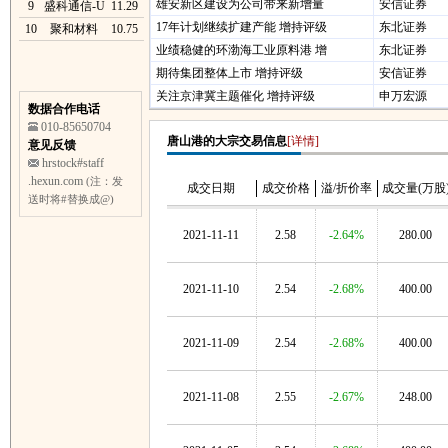
雄安新区建设为公司带来新增量
安信证券
9
盛科通信-U
11.29
17年计划继续扩建产能 增持评级
东北证券
10
聚和材料
10.75
业绩稳健的环渤海工业原料港 增
东北证券
期待集团整体上市 增持评级
安信证券
关注京津冀主题催化 增持评级
申万宏源
数据合作电话
010-85650704
唐山港的大宗交易信息
[详情]
意见反馈
hrstock#staff
.hexun.com
(注：发
成交日期
成交价格
溢/折价率
成交量(万股
送时将#替换成@)
2021-11-11
2.58
-2.64%
280.00
2021-11-10
2.54
-2.68%
400.00
2021-11-09
2.54
-2.68%
400.00
2021-11-08
2.55
-2.67%
248.00