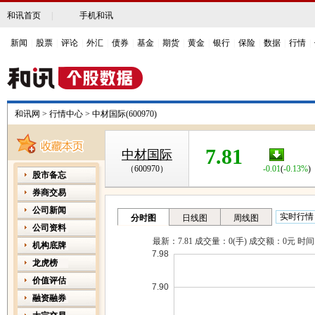
和讯首页
|
手机和讯
新闻
|
股票
|
评论
|
外汇
|
债券
|
基金
|
期货
|
黄金
|
银行
|
保险
|
数据
|
行情
|
和讯网
>
行情中心
>
中材国际(600970)
7.81
中材国际
（600970）
-0.01
(
-0.13%
)
股市备忘
券商交易
公司新闻
公司资料
机构底牌
龙虎榜
价值评估
融资融券