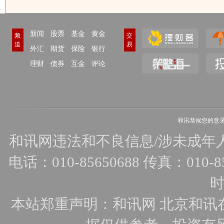
新闻
股票
基金
黄金
频
交
道
易
外汇
期货
保险
银行
理财
债券
互金
评论
和讯恭候您的意
和讯网违法和不良信息/涉未成年人有害
电话：010-85650688 传真：010-856
时
本站郑重声明：和讯网 北京和讯