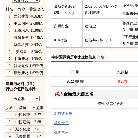
净利润增长
最新分配预案
2022-06-30:利润不分
排名
简称
营业收入
(2022-06-30)
配不转增
每股未分
1
西部建设
40.63亿
标准行业
2
中工国际
27.89亿
所属行业
建筑业
名18位
[
3
上峰水泥
13.90亿
ICB行
4
濮耐股份
12.18亿
ICB行业
建筑与材料（III）
名21位
[
5
华铁科技
8.43亿
6
赛福天
3.30亿
中材国际的历史龙虎榜信息
[详情]
7
中旗新材
1.39亿
8
祥龙电业
1.63千万
日 期
涨跌幅
9
康欣新材
1.62千万
2022-09-09
9.23%
建筑与材料（III）
行业价值评估排行
买入
金额最大前五名
营业或席位名称
排名
简称
市盈率
沪股通专用
1
中国铁建
3.57
2
中国建筑
3.68
机构专用
3
延长化建
3.81
机构专用
4
天健集团
3.82