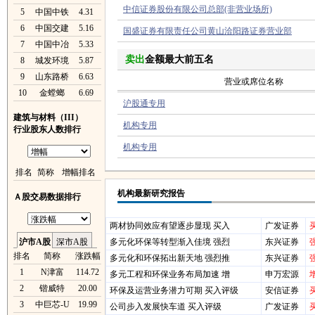
中信证券股份有限公司总部(非营业场所)
5
中国中铁
4.31
6
中国交建
5.16
国盛证券有限责任公司黄山洽阳路证券营业部
7
中国中冶
5.33
卖出
金额最大前五名
8
城发环境
5.87
9
山东路桥
6.63
营业或席位名称
10
金螳螂
6.69
沪股通专用
建筑与材料（III）
机构专用
行业股东人数排行
机构专用
排名
简称
增幅排名
机构最新研究报告
Ａ股交易数据排行
两材协同效应有望逐步显现 买入
广发证券
沪市A股
深市A股
多元化环保等转型渐入佳境 强烈
东兴证券
排名
简称
涨跌幅
多元化和环保拓出新天地 强烈推
东兴证券
1
N津富
114.72
多元工程和环保业务布局加速 增
申万宏源
2
锴威特
20.00
环保及运营业务潜力可期 买入评级
安信证券
3
中巨芯-U
19.99
公司步入发展快车道 买入评级
广发证券