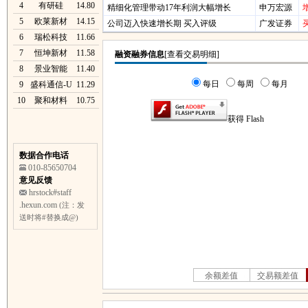
4
有研硅
14.80
精细化管理带动17年利润大幅增长
申万宏源
5
欧莱新材
14.15
公司迈入快速增长期 买入评级
广发证券
6
瑞松科技
11.66
7
恒坤新材
11.58
8
景业智能
11.40
9
盛科通信-U
11.29
10
聚和材料
10.75
数据合作电话
010-85650704
意见反馈
hrstock#staff
.hexun.com
(注：发
送时将#替换成@)