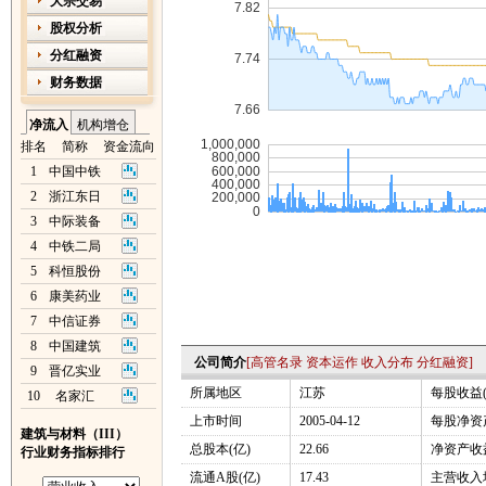
大宗交易
股权分析
分红融资
财务数据
净流入
机构增仓
排名
简称
资金流向
1
中国中铁
2
浙江东日
3
中际装备
4
中铁二局
5
科恒股份
6
康美药业
7
中信证券
8
中国建筑
公司简介
[
高管名录
资本运作
收入分布
分红融资
]
9
晋亿实业
所属地区
江苏
每股收益(
10
名家汇
上市时间
2005-04-12
每股净资产
建筑与材料（III）
总股本(亿)
22.66
净资产收益
行业财务指标排行
流通A股(亿)
17.43
主营收入增