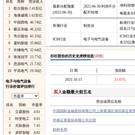
排名
简称
营业收入
净利润增长
最新分配预案
2022-06-30:利润不分
1
歌尔股份
2.41百亿
(2022-06-30)
配不转增
每股未分
2
海康威视
1.62百亿
3
中国西电
46.74亿
标准行业
所属行业
制造业
排名217
4
横店东磁
46.32亿
5
韦尔股份
43.35亿
ICB行
ICB行业
电子与电气设备
名32位
[
6
厦钨新能
35.86亿
7
许继电气
32.64亿
杉杉股份的历史龙虎榜信息
[详情]
8
珠海冠宇
23.77亿
9
思源电气
21.72亿
日 期
涨跌幅
10
平高电气
19.56亿
2021-10-15
21.65%
电子与电气设备
行业价值评估排行
买入
金额最大前五名
营业或席位名称
排名
简称
市盈率
中国国际金融股份有限公司上海黄浦区湖滨路证券
1
立霸股份
4.61
2
特变电工
6.01
华泰证券股份有限公司总部
3
天际股份
7.45
机构专用
4
卓郎智能
8.82