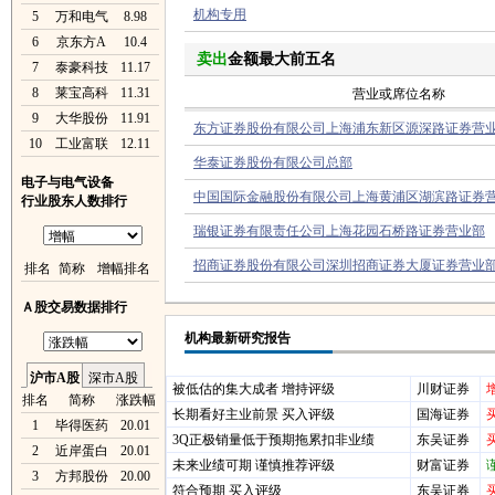
机构专用
5
万和电气
8.98
6
京东方A
10.4
卖出
金额最大前五名
7
泰豪科技
11.17
8
莱宝高科
11.31
营业或席位名称
9
大华股份
11.91
东方证券股份有限公司上海浦东新区源深路证券营
10
工业富联
12.11
华泰证券股份有限公司总部
电子与电气设备
中国国际金融股份有限公司上海黄浦区湖滨路证券
行业股东人数排行
瑞银证券有限责任公司上海花园石桥路证券营业部
招商证券股份有限公司深圳招商证券大厦证券营业
排名
简称
增幅排名
Ａ股交易数据排行
机构最新研究报告
沪市A股
深市A股
被低估的集大成者 增持评级
川财证券
排名
简称
涨跌幅
长期看好主业前景 买入评级
国海证券
1
毕得医药
20.01
3Q正极销量低于预期拖累扣非业绩
东吴证券
2
近岸蛋白
20.01
未来业绩可期 谨慎推荐评级
财富证券
3
方邦股份
20.00
符合预期 买入评级
东吴证券