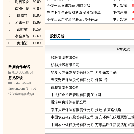
4
耐科装备
20.00
高镍三元逐步释放 增持评级
申万宏源
5
南模生物
20.00
静待下半年正极材料爆发和新能源
中信建投
6
锴威特
19.99
高镍三元产能逐步释放 增持评级
申万宏源
7
药康生物
19.99
8
诺唯赞
18.59
9
泰金新能
17.69
股权分析
10
奥浦迈
17.60
股东名称
杉杉集团有限公司
杉杉控股有限公司
数据合作电话
010-85650704
华夏人寿保险股份有限公司-万能保险产品
意见反馈
天安财产保险股份有限公司-保赢1号
hrstock#staff
百联集团有限公司
.hexun.com
(注：发
送时将#替换成@)
中央汇金资产管理有限责任公司
香港中央结算有限公司
泰康人寿保险有限责任公司-投连-多策略优选
中国农业银行股份有限公司-嘉实环保低碳股票型证
中国农业银行股份有限公司-万家品质生活灵活配置