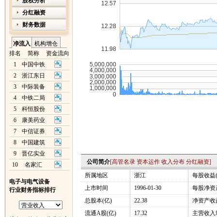
股权分析
分红融资
财务数据
净流入
机构增仓
排名
简称
资金流向
1
中国中铁
2
浙江东日
3
中际装备
4
中铁二局
5
科恒股份
6
康美药业
7
中信证券
8
中国建筑
9
晋亿实业
公司简介
[
高管名录
资本运作
收入分布
分红融资
]
10
名家汇
所属地区
浙江
每股收益(
电子与电气设备
上市时间
1996-01-30
每股净资产
行业财务指标排行
总股本(亿)
22.38
净资产收益
流通A股(亿)
17.32
主营收入增