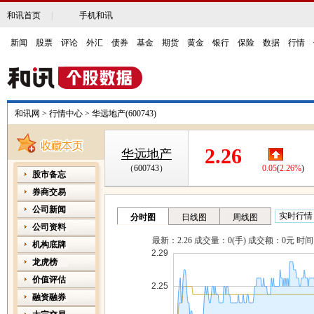
和讯首页
|
手机和讯
新闻
|
股票
|
评论
|
外汇
|
债券
|
基金
|
期货
|
黄金
|
银行
|
保险
|
数据
|
行情
|
和讯网
>
行情中心
>
华远地产(600743)
2.26
华远地产
（600743）
0.05
(
2.26%
)
股市备忘
券商交易
公司新闻
公司资料
机构底牌
龙虎榜
价值评估
融资融券