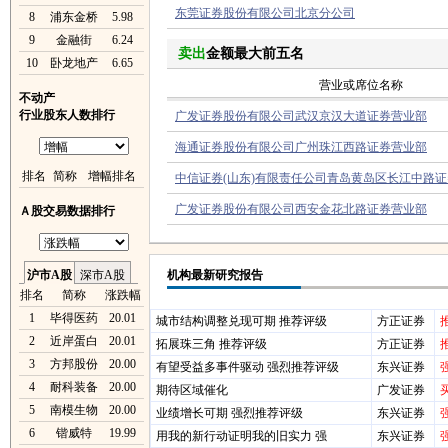
东莞证券股份有限公司北京分公司
8
浦东金桥
5.98
9
金融街
6.24
卖出
金额最大前五名
10
卧龙地产
6.65
营业或席位名称
不动产
行业股东人数排行
广发证券股份有限公司武汉京汉大道证券营业部
海通证券股份有限公司广州珠江西路证券营业部
排名
简称
增幅排名
中信证券(山东)有限责任公司青岛黄岛区长江中路
广发证券股份有限公司西安金花北路证券营业部
Ａ股交易数据排行
沪市A股
深市A股
机构最新研究报告
排名
简称
涨跌幅
1
毕得医药
20.01
城市结构调整兑现可期 推荐评级
方正证券
2
近岸蛋白
20.01
拓展珠三角 推荐评级
方正证券
3
方邦股份
20.00
有望受益多事件驱动 强烈推荐评级
东兴证券
4
耐科装备
20.00
期待区域催化
广发证券
5
南模生物
20.00
业绩增长可期 强烈推荐评级
东兴证券
6
锴威特
19.99
用我的新行动证明我的旧实力 强
东兴证券