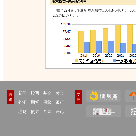
股东权益+未分配利润
截至22年前3季最新股东权益1,034,345.48万元，
289,742.57万元。
新闻
股票
基金
黄金
频
交
道
易
外汇
期货
保险
银行
理财
债券
互金
评论