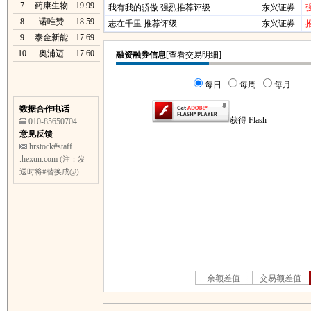
7
药康生物
19.99
我有我的骄傲 强烈推荐评级
东兴证券
8
诺唯赞
18.59
志在千里 推荐评级
东兴证券
9
泰金新能
17.69
10
奥浦迈
17.60
数据合作电话
010-85650704
意见反馈
hrstock#staff
.hexun.com
(注：发
送时将#替换成@)