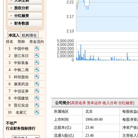
大宗交易
股权分析
分红融资
财务数据
净流入
机构增仓
排名
简称
资金流向
1
中国中铁
2
浙江东日
3
中际装备
4
中铁二局
5
科恒股份
6
康美药业
7
中信证券
8
中国建筑
公司简介
[
高管名录
资本运作
收入分布
分红融资
]
9
晋亿实业
所属地区
北京
每股收益(
10
名家汇
上市时间
1996-09-09
每股净资产
不动产
总股本(亿)
23.46
净资产收益
行业财务指标排行
流通A股(亿)
23.46
主营收入增