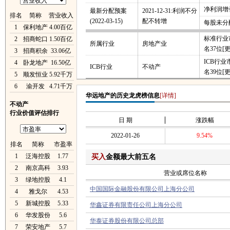
净利润增长
最新分配预案
2021-12-31:利润不分
排名
简称
营业收入
(2022-03-15)
配不转增
每股未分
1
保利地产
4.00百亿
标准行业
2
招商蛇口
1.50百亿
所属行业
房地产业
名37位
[
3
招商积余
33.06亿
ICB行
4
卧龙地产
16.50亿
ICB行业
不动产
名39位
[
5
顺发恒业
5.92千万
6
渝开发
4.71千万
华远地产的历史龙虎榜信息
[详情]
不动产
行业价值评估排行
日 期
涨跌幅
2022-01-26
9.54%
排名
简称
市盈率
1
泛海控股
1.77
买入
金额最大前五名
2
南京高科
3.93
营业或席位名称
3
绿地控股
4.1
中国国际金融股份有限公司上海分公司
4
雅戈尔
4.53
5
新城控股
5.33
华鑫证券有限责任公司上海分公司
6
华发股份
5.6
华泰证券股份有限公司总部
7
荣安地产
5.7