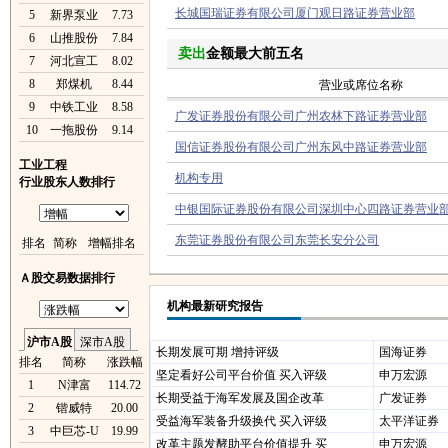
长城国瑞证券有限公司厦门观日路证券营业部
5
新界泵业
7.73
6
山推股份
7.84
卖出
金额最大前五名
7
河北宣工
8.02
8
郑煤机
8.44
营业或席位名称
9
中铁工业
8.58
广发证券股份有限公司广州农林下路证券营业部
10
一拖股份
9.14
国信证券股份有限公司广州东风中路证券营业部
工业工程
机构专用
行业股东人数排行
中银国际证券股份有限公司深圳中心四路证券营业
东莞证券股份有限公司东莞长安分公司
排名
简称
增幅排名
Ａ股交易数据排行
机构最新研究报告
沪市A股
深市A股
长期发展可期 增持评级
国海证券
排名
简称
涨跌幅
坚定看好公司平台价值 买入评级
申万宏源
1
N津富
114.72
长期受益于海军发展及国企改革
广发证券
2
锴威特
20.00
受益海军装备升级换代 买入评级
太平洋证券
3
中巨芯-U
19.99
改革主题发酵助平台价值提升 买
申万宏源