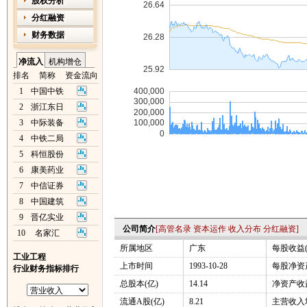
股权分析
分红融资
财务数据
净流入
机构增仓
排名
简称
资金流向
1
中国中铁
2
浙江东日
3
中际装备
4
中铁二局
5
科恒股份
6
康美药业
7
中信证券
8
中国建筑
9
晋亿实业
公司简介
[
高管名录
资本运作
收入分布
分红融资
]
10
名家汇
所属地区
广东
每股收益(
工业工程
上市时间
1993-10-28
每股净资产
行业财务指标排行
总股本(亿)
14.14
净资产收益
流通A股(亿)
8.21
主营收入增