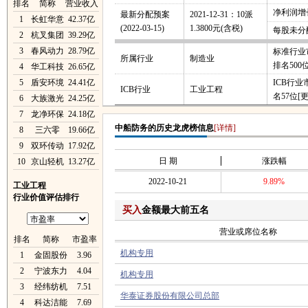
排名
简称
营业收入
净利润增长
最新分配预案
2021-12-31：10派
1
长虹华意
42.37亿
(2022-03-15)
1.3800元(含税)
每股未分
2
杭叉集团
39.29亿
3
春风动力
28.79亿
标准行业
所属行业
制造业
排名500
4
华工科技
26.65亿
5
盾安环境
24.41亿
ICB行
ICB行业
工业工程
名57位
[
6
大族激光
24.25亿
7
龙净环保
24.18亿
中船防务的历史龙虎榜信息
[详情]
8
三六零
19.66亿
9
双环传动
17.92亿
日 期
涨跌幅
10
京山轻机
13.27亿
2022-10-21
9.89%
工业工程
行业价值评估排行
买入
金额最大前五名
营业或席位名称
排名
简称
市盈率
机构专用
1
金固股份
3.96
2
宁波东力
4.04
机构专用
3
经纬纺机
7.51
华泰证券股份有限公司总部
4
科达洁能
7.69