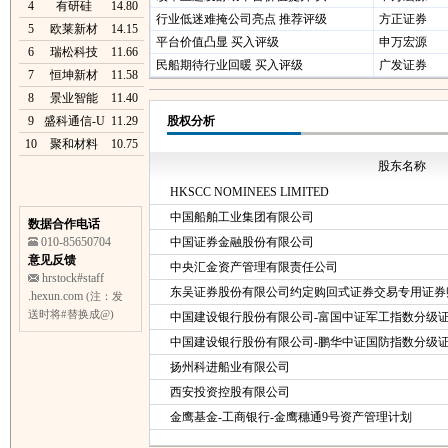
4
有研硅
14.80
行业低迷难掩公司亮点 推荐评级
方正证券
5
欧莱新材
14.15
平台价值凸显 买入评级
申万宏源
6
瑞松科技
11.66
民船期待行业回暖 买入评级
广发证券
7
恒坤新材
11.58
8
景业智能
11.40
9
盛科通信-U
11.29
股权分析
10
聚和材料
10.75
股东名称
HKSCC NOMINEES LIMITED
中国船舶工业集团有限公司
数据合作电话
010-85650704
中国证券金融股份有限公司
意见反馈
中央汇金资产管理有限责任公司
hrstock#staff
东吴证券股份有限公司约定购回式证券交易专用证券
.hexun.com
(注：发
送时将#替换成@)
中国建设银行股份有限公司-富国中证军工指数分级
中国建设银行股份有限公司-鹏华中证国防指数分级
扬州科进船业有限公司
西安投资控股有限公司
金鹰基金-工商银行-金鹰穗通9号资产管理计划