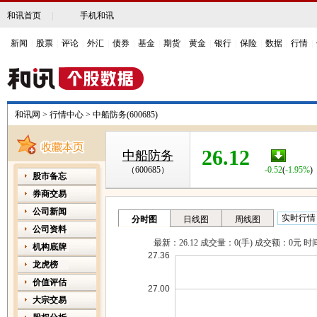
和讯首页
|
手机和讯
新闻
|
股票
|
评论
|
外汇
|
债券
|
基金
|
期货
|
黄金
|
银行
|
保险
|
数据
|
行情
|
和讯网
>
行情中心
>
中船防务(600685)
26.12
中船防务
-0.52
(
-1.95%
)
（600685）
股市备忘
券商交易
公司新闻
公司资料
机构底牌
龙虎榜
价值评估
大宗交易