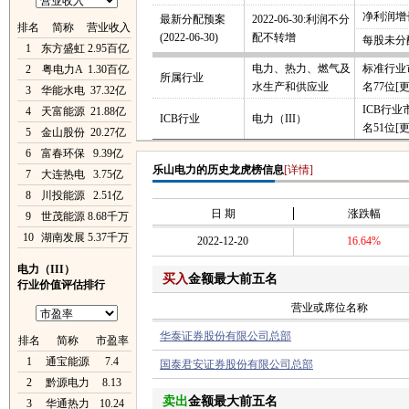
净利润增长
最新分配预案
2022-06-30:利润不分
排名
简称
营业收入
(2022-06-30)
配不转增
每股未分
1
东方盛虹
2.95百亿
电力、热力、燃气及
标准行业
2
粤电力A
1.30百亿
所属行业
水生产和供应业
名77位
[
3
华能水电
37.32亿
ICB行
4
天富能源
21.88亿
ICB行业
电力（III）
名51位
[
5
金山股份
20.27亿
6
富春环保
9.39亿
乐山电力的历史龙虎榜信息
[详情]
7
大连热电
3.75亿
8
川投能源
2.51亿
日 期
涨跌幅
9
世茂能源
8.68千万
10
湖南发展
5.37千万
2022-12-20
16.64%
电力（III）
买入
金额最大前五名
行业价值评估排行
营业或席位名称
华泰证券股份有限公司总部
排名
简称
市盈率
1
通宝能源
7.4
国泰君安证券股份有限公司总部
2
黔源电力
8.13
卖出
金额最大前五名
3
华通热力
10.24