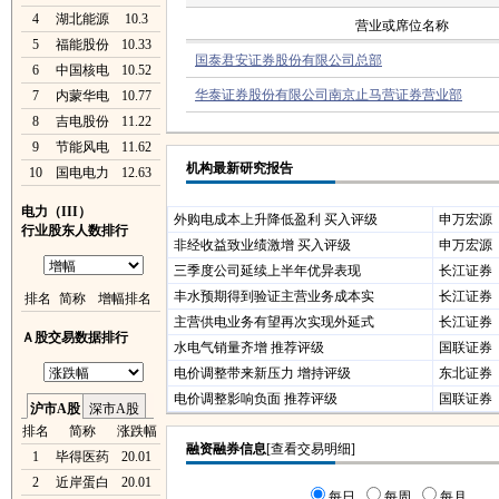
4
湖北能源
10.3
营业或席位名称
5
福能股份
10.33
国泰君安证券股份有限公司总部
6
中国核电
10.52
华泰证券股份有限公司南京止马营证券营业部
7
内蒙华电
10.77
8
吉电股份
11.22
9
节能风电
11.62
机构最新研究报告
10
国电电力
12.63
电力（III）
外购电成本上升降低盈利 买入评级
申万宏源
行业股东人数排行
非经收益致业绩激增 买入评级
申万宏源
三季度公司延续上半年优异表现
长江证券
丰水预期得到验证主营业务成本实
长江证券
排名
简称
增幅排名
主营供电业务有望再次实现外延式
长江证券
Ａ股交易数据排行
水电气销量齐增 推荐评级
国联证券
电价调整带来新压力 增持评级
东北证券
电价调整影响负面 推荐评级
国联证券
沪市A股
深市A股
排名
简称
涨跌幅
1
毕得医药
20.01
2
近岸蛋白
20.01