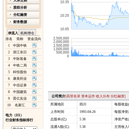
大宗交易
股权分析
分红融资
财务数据
净流入
机构增仓
排名
简称
资金流向
1
中国中铁
2
浙江东日
3
中际装备
4
中铁二局
5
科恒股份
6
康美药业
7
中信证券
8
中国建筑
公司简介
[
高管名录
资本运作
收入分布
分红融资
]
9
晋亿实业
所属地区
四川
每股收益(
10
名家汇
上市时间
1993-04-26
每股净资产
电力（III）
总股本(亿)
5.38
净资产收益
行业财务指标排行
流通A股(亿)
5.38
主营收入增