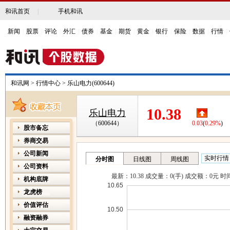
和讯首页
|
手机和讯
新闻
|
股票
|
评论
|
外汇
|
债券
|
基金
|
期货
|
黄金
|
银行
|
保险
|
数据
|
行情
|
和讯网
>
行情中心
>
乐山电力(600644)
10.38
乐山电力
（600644）
0.03
(
0.29%
)
股市备忘
券商交易
公司新闻
公司资料
机构底牌
龙虎榜
价值评估
融资融券