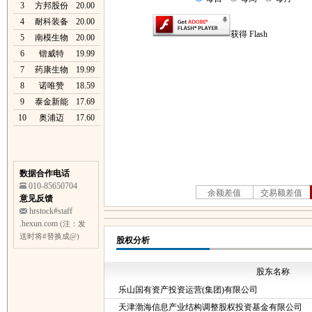
3
方邦股份
20.00
4
耐科装备
20.00
5
南模生物
20.00
6
锴威特
19.99
7
药康生物
19.99
8
诺唯赞
18.59
9
泰金新能
17.69
10
奥浦迈
17.60
数据合作电话
010-85650704
意见反馈
hrstock#staff
.hexun.com
(注：发
送时将#替换成@)
股权分析
股东名称
乐山国有资产投资运营(集团)有限公司
天津渤海信息产业结构调整股权投资基金有限公司