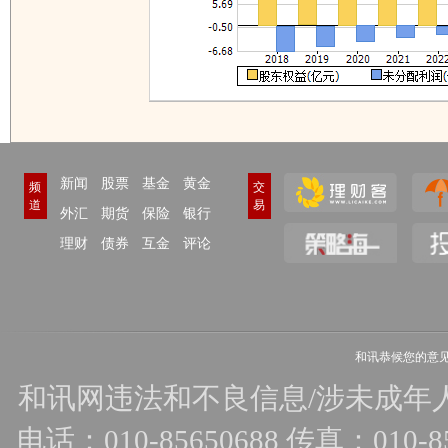
新闻
股票
基金
黄金
频
交
道
易
外汇
期货
保险
银行
理财
债券
互金
评论
和讯恭候您的意
和讯网违法和不良信息/涉未成年人有害
电话：010-85650688 传真：010-856