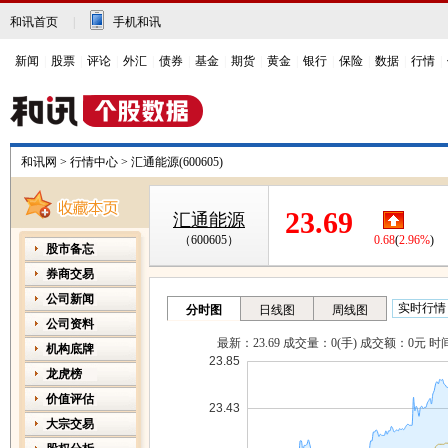
和讯首页
|
手机和讯
新闻
|
股票
|
评论
|
外汇
|
债券
|
基金
|
期货
|
黄金
|
银行
|
保险
|
数据
|
行情
|
和讯网
>
行情中心
>
汇通能源(600605)
23.69
汇通能源
（600605）
0.68
(
2.96%
)
股市备忘
券商交易
公司新闻
公司资料
机构底牌
龙虎榜
价值评估
大宗交易