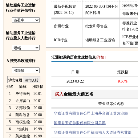
辅助服务工业运输
净利润增长
最新分配预案
2022-06-30:利润不分
行业价值评估排行
(2022-03-15)
配不转增
每股未分
标准行业
所属行业
批发和零售业
排名176
辅助服务工业运输
ICB行
行业股东人数排行
ICB行业
辅助服务工业运输
名77位
[
汇通能源的历史龙虎榜信息
[详情]
Ａ股交易数据排行
日 期
涨跌幅
沪市A股
深市A股
2023-03-22
9.68%
排名
简称
涨跌幅
1
毕得医药
20.01
买入
金额最大前五名
2
近岸蛋白
20.01
营业或席位名称
3
方邦股份
20.00
华鑫证券有限责任公司上海茅台路证券营业部
4
耐科装备
20.00
5
南模生物
20.00
国泰君安证券股份有限公司总部
6
锴威特
19.99
华鑫证券有限责任公司福清福人大道证券营业部
7
药康生物
19.99