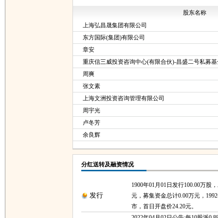
股东名称
上海弘昌晟集团有限公司
东方国际(集团)有限公司
章安
重庆信三威投资咨询中心(有限合伙)-昌盛二号私募基
周爽
张文素
上海文洲投资咨询管理有限公司
周宇光
卢冬芳
余良辉
分红送转及融资情况
1900年01月01日发行100.00万股
发行
元，募集资金总计0.00万元，1992
市，首日开盘价24.20元。
2022年04月02日公告:每10股派0.8