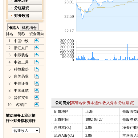
股权分析
分红融资
财务数据
净流入
机构增仓
排名
简称
资金流向
1
中国中铁
2
浙江东日
3
中际装备
4
中铁二局
5
科恒股份
6
康美药业
7
中信证券
8
中国建筑
9
晋亿实业
公司简介
[
高管名录
资本运作
收入分布
分红融资
]
10
名家汇
所属地区
上海
每股收益(
辅助服务工业运输
上市时间
1992-03-27
每股净资产
行业财务指标排行
总股本(亿)
2.06
净资产收益
流通A股(亿)
2.06
主营收入增