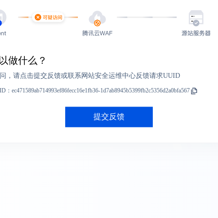
以做什么？
问，请点击提交反馈或联系网站安全运维中心反馈请求UUID
ID：
ec471589ab714993ef86fecc16e1fb36-1d7ab8945b5399fb2c5356d2a0bfa567
提交反馈