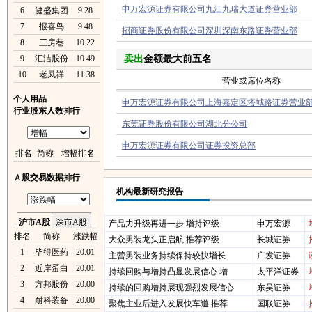
申万宏源证券有限公司九江九瑞大道证券营业部
6
健盛集团
9.28
7
报喜鸟
9.48
招商证券股份有限公司深圳深南东路证券营业部
8
三房巷
10.22
9
汇洁股份
10.49
卖出
金额最大前五名
10
老凤祥
11.38
营业或席位名称
个人用品
申万宏源证券有限公司上海嘉定区塔城路证券营业
行业股东人数排行
东莞证券股份有限公司湖北分公司
申万宏源证券有限公司证券投资总部
排名
简称
增幅排名
Ａ股交易数据排行
机构最新研究报告
沪市A股
深市A股
产品力升级再进一步 增持评级
申万宏源
排名
简称
涨跌幅
大众男装龙头正启航 推荐评级
长城证券
1
毕得医药
20.01
主营男装业务持续保持较快增长
广发证券
2
近岸蛋白
20.01
持续回购与增持凸显发展信心 增
太平洋证券
3
方邦股份
20.00
持续的回购增持展现强烈发展信心
东吴证券
4
耐科装备
20.00
聚焦主业后进入发展快车道 推荐
国联证券