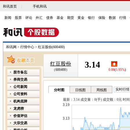
和讯首页
|
手机和讯
新闻
|
股票
|
评论
|
外汇
|
债券
|
基金
|
期货
|
黄金
|
银行
|
保险
|
数据
|
行情
|
和讯网
>
行情中心
>
红豆股份(600400)
3.14
红豆股份
（600400）
0.06
(
1.95%
)
股市备忘
券商交易
公司新闻
公司资料
机构底牌
龙虎榜
价值评估
大宗交易