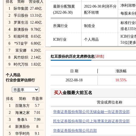
排名
简称
营业收入
净利润增长
最新分配预案
2022-06-30:利润不分
1
际华集团
27.48亿
(2022-06-30)
配不转增
每股未分
2
孚日股份
13.31亿
3
罗莱生活
12.40亿
标准行业
所属行业
制造业
排名135
4
新澳股份
9.78亿
5
旺能环境
8.65亿
ICB行
ICB行业
个人用品
51位
[更多
6
*ST金宇
6.80亿
7
富安娜
6.20亿
红豆股份的历史龙虎榜信息
[详情]
8
凤竹纺织
2.14亿
9
时代万恒
1.82亿
日 期
涨跌幅
个人用品
行业价值评估排行
2022-08-18
10.55%
买入
金额最大前五名
排名
简称
市盈率
营业或席位名称
1
百隆东方
5.7
华泰证券股份有限公司无锡金融一街证券营业部
2
海澜之家
7.01
3
鲁泰A
7.99
民生证券股份有限公司上海漕溪北路证券营业部
4
新澳股份
8
华泰证券股份有限公司总部
5
华孚时尚
9.1