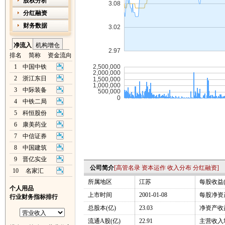
股权分析
分红融资
财务数据
净流入
机构增仓
排名
简称
资金流向
1
中国中铁
2
浙江东日
3
中际装备
4
中铁二局
5
科恒股份
6
康美药业
7
中信证券
8
中国建筑
9
晋亿实业
公司简介
[
高管名录
资本运作
收入分布
分红融资
]
10
名家汇
所属地区
江苏
每股收益(
个人用品
上市时间
2001-01-08
每股净资产
行业财务指标排行
总股本(亿)
23.03
净资产收益
流通A股(亿)
22.91
主营收入增