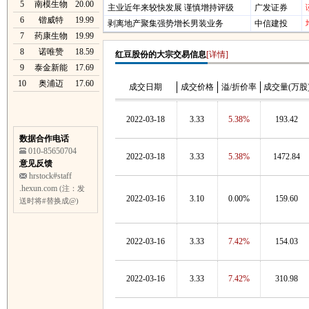
5
南模生物
20.00
主业近年来较快发展 谨慎增持评级
广发证券
6
锴威特
19.99
剥离地产聚集强势增长男装业务
中信建投
7
药康生物
19.99
8
诺唯赞
18.59
红豆股份的大宗交易信息
[详情]
9
泰金新能
17.69
10
奥浦迈
17.60
成交日期
成交价格
溢/折价率
成交量(万股
2022-03-18
3.33
5.38%
193.42
数据合作电话
010-85650704
2022-03-18
3.33
5.38%
1472.84
意见反馈
hrstock#staff
.hexun.com
(注：发
2022-03-16
3.10
0.00%
159.60
送时将#替换成@)
2022-03-16
3.33
7.42%
154.03
2022-03-16
3.33
7.42%
310.98