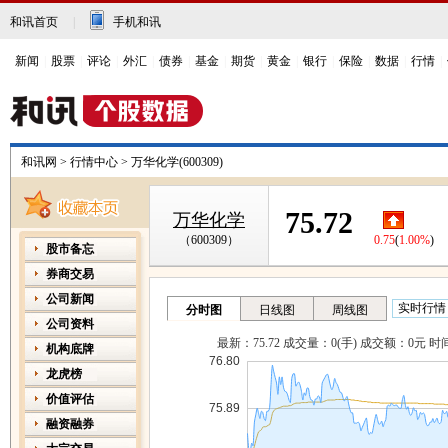
和讯首页
|
手机和讯
新闻
|
股票
|
评论
|
外汇
|
债券
|
基金
|
期货
|
黄金
|
银行
|
保险
|
数据
|
行情
|
和讯网
>
行情中心
>
万华化学(600309)
75.72
万华化学
（600309）
0.75
(
1.00%
)
股市备忘
券商交易
公司新闻
公司资料
机构底牌
龙虎榜
价值评估
融资融券