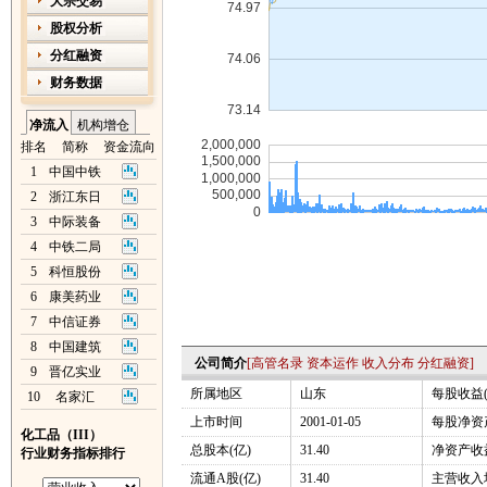
大宗交易
股权分析
分红融资
财务数据
净流入
机构增仓
排名
简称
资金流向
1
中国中铁
2
浙江东日
3
中际装备
4
中铁二局
5
科恒股份
6
康美药业
7
中信证券
8
中国建筑
公司简介
[
高管名录
资本运作
收入分布
分红融资
]
9
晋亿实业
所属地区
山东
每股收益(
10
名家汇
上市时间
2001-01-05
每股净资产
化工品（III）
总股本(亿)
31.40
净资产收益
行业财务指标排行
流通A股(亿)
31.40
主营收入增