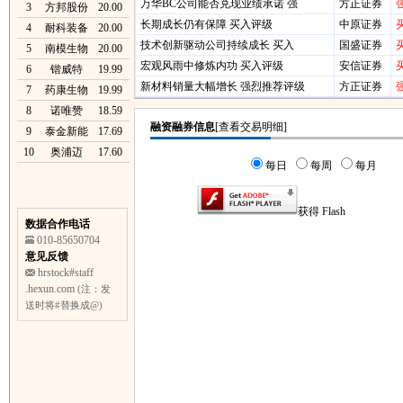
万华BC公司能否兑现业绩承诺 强
方正证券
3
方邦股份
20.00
长期成长仍有保障 买入评级
中原证券
4
耐科装备
20.00
技术创新驱动公司持续成长 买入
国盛证券
5
南模生物
20.00
宏观风雨中修炼内功 买入评级
安信证券
6
锴威特
19.99
新材料销量大幅增长 强烈推荐评级
方正证券
7
药康生物
19.99
8
诺唯赞
18.59
9
泰金新能
17.69
10
奥浦迈
17.60
数据合作电话
010-85650704
意见反馈
hrstock#staff
.hexun.com
(注：发
送时将#替换成@)