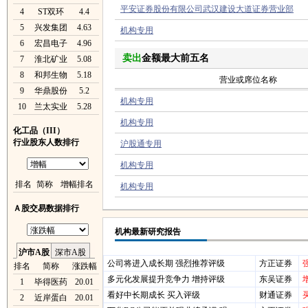
平安证券股份有限公司武汉建设大道证券营业部
4
ST双环
4.4
5
兴发集团
4.63
机构专用
6
宏昌电子
4.96
卖出
金额最大前五名
7
淮北矿业
5.08
8
和邦生物
5.18
营业或席位名称
9
华鼎股份
5.2
机构专用
10
兰太实业
5.28
机构专用
化工品（III）
行业股东人数排行
沪股通专用
机构专用
排名
简称
增幅排名
机构专用
Ａ股交易数据排行
机构最新研究报告
沪市A股
深市A股
公司将进入成长期 强烈推荐评级
方正证券
排名
简称
涨跌幅
多元化发展提升竞争力 增持评级
东吴证券
1
毕得医药
20.01
看好中长期成长 买入评级
财通证券
2
近岸蛋白
20.01