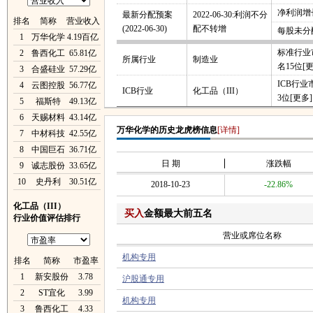
净利润增长
最新分配预案
2022-06-30:利润不分
排名
简称
营业收入
(2022-06-30)
配不转增
每股未分
1
万华化学
4.19百亿
标准行业
2
鲁西化工
65.81亿
所属行业
制造业
名15位
[
3
合盛硅业
57.29亿
ICB行
4
云图控股
56.77亿
ICB行业
化工品（III）
3位
[更多]
5
福斯特
49.13亿
6
天赐材料
43.14亿
万华化学的历史龙虎榜信息
[详情]
7
中材科技
42.55亿
8
中国巨石
36.71亿
日 期
涨跌幅
9
诚志股份
33.65亿
10
史丹利
30.51亿
2018-10-23
-22.86%
化工品（III）
买入
金额最大前五名
行业价值评估排行
营业或席位名称
机构专用
排名
简称
市盈率
1
新安股份
3.78
沪股通专用
2
ST宜化
3.99
机构专用
3
鲁西化工
4.33