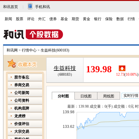
和讯首页
|
手机和讯
新闻
|
股票
|
评论
|
外汇
|
债券
|
基金
|
期货
|
黄金
|
银行
|
保险
|
数据
|
行情
|
和讯网
>
行情中心
>
生益科技(600183)
139.98
生益科技
（600183）
12.73
(
10.00%
)
股市备忘
券商交易
公司新闻
公司资料
机构底牌
龙虎榜
价值评估
大宗交易