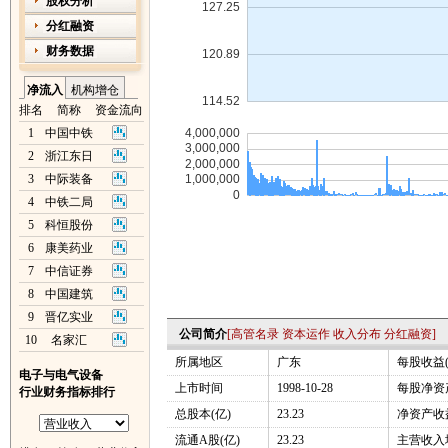
股权分析
分红融资
财务数据
净流入
机构增仓
排名
简称
资金流向
1
中国中铁
2
浙江东日
3
中际装备
4
中铁二局
5
科恒股份
6
康美药业
7
中信证券
8
中国建筑
9
晋亿实业
公司简介
[
高管名录
资本运作
收入分布
分红融资
]
10
名家汇
所属地区
广东
每股收益(
电子与电气设备
上市时间
1998-10-28
每股净资产
行业财务指标排行
总股本(亿)
23.23
净资产收益
流通A股(亿)
23.23
主营收入增