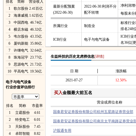
排名
简称
营业收入
净利润增长
最新分配预案
2022-06-30:利润不分
1
歌尔股份
2.41百亿
(2022-06-30)
配不转增
每股未分
2
海康威视
1.62百亿
3
中国西电
46.74亿
标准行业
所属行业
制造业
排名248
4
横店东磁
46.32亿
5
韦尔股份
43.35亿
ICB行
ICB行业
电子与电气设备
名36位
[
6
厦钨新能
35.86亿
7
许继电气
32.64亿
生益科技的历史龙虎榜信息
[详情]
8
珠海冠宇
23.77亿
9
思源电气
21.72亿
日 期
涨跌幅
10
平高电气
19.56亿
2021-07-27
12.50%
电子与电气设备
行业价值评估排行
买入
金额最大前五名
营业或席位名称
排名
简称
市盈率
国泰君安证券股份有限公司杭州五星路证券营业部
1
立霸股份
4.61
2
特变电工
6.01
国泰君安证券股份有限公司南京太平南路证券营业
3
天际股份
7.45
沪股通专用
4
卓郎智能
8.82