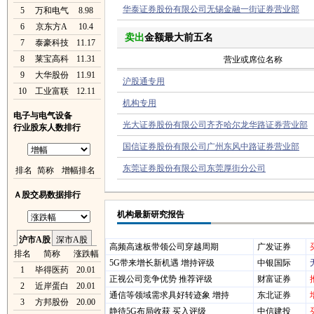
华泰证券股份有限公司无锡金融一街证券营业部
5
万和电气
8.98
6
京东方A
10.4
卖出
金额最大前五名
7
泰豪科技
11.17
8
莱宝高科
11.31
营业或席位名称
9
大华股份
11.91
沪股通专用
10
工业富联
12.11
机构专用
电子与电气设备
光大证券股份有限公司齐齐哈尔龙华路证券营业部
行业股东人数排行
国信证券股份有限公司广州东风中路证券营业部
东莞证券股份有限公司东莞厚街分公司
排名
简称
增幅排名
Ａ股交易数据排行
机构最新研究报告
沪市A股
深市A股
高频高速板带领公司穿越周期
广发证券
排名
简称
涨跌幅
5G带来增长新机遇 增持评级
中银国际
1
毕得医药
20.01
正视公司竞争优势 推荐评级
财富证券
2
近岸蛋白
20.01
通信等领域需求具好转迹象 增持
东北证券
3
方邦股份
20.00
静待5G布局收获 买入评级
中信建投