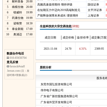
4
耐科装备
20.00
高频高速值得期待 增持评级
国信证券
5
南模生物
20.00
在短期压力中迈向2019高端制造元
太平洋证券
6
锴威特
19.99
产能释放保障未来成长 谨慎增持
上海证券
7
药康生物
19.99
8
诺唯赞
18.59
生益科技的大宗交易信息
[详情]
9
泰金新能
17.69
10
奥浦迈
17.60
成交日期
成交价格
溢/折价率
成交量(万股
2021-11-04
24.70
4.31%
2309.95
数据合作电话
010-85650704
意见反馈
hrstock#staff
股权分析
.hexun.com
(注：发
送时将#替换成@)
股东名
东莞市国弘投资有限公司
伟华电子有限公司
广东省广新控股集团有限公司
广东省外贸开发有限公司