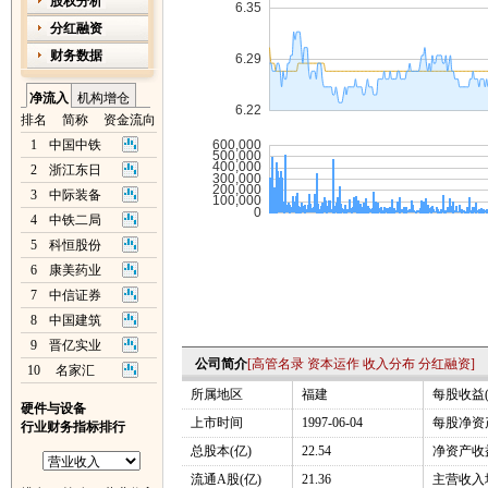
股权分析
分红融资
财务数据
净流入
机构增仓
排名
简称
资金流向
1
中国中铁
2
浙江东日
3
中际装备
4
中铁二局
5
科恒股份
6
康美药业
7
中信证券
8
中国建筑
9
晋亿实业
公司简介
[
高管名录
资本运作
收入分布
分红融资
]
10
名家汇
所属地区
福建
每股收益(
硬件与设备
上市时间
1997-06-04
每股净资产
行业财务指标排行
总股本(亿)
22.54
净资产收益
流通A股(亿)
21.36
主营收入增