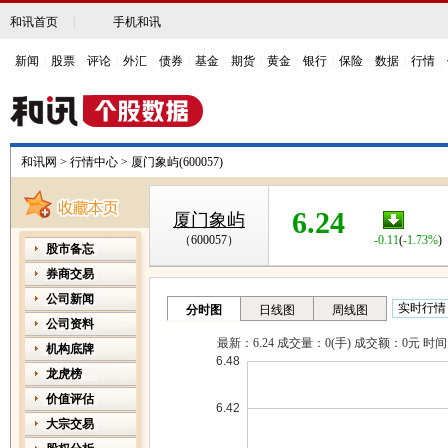
和讯首页
|
手机和讯
新闻
|
股票
|
评论
|
外汇
|
债券
|
基金
|
期货
|
黄金
|
银行
|
保险
|
数据
|
行情
|
和讯网
>
行情中心
>
厦门象屿(600057)
6.24
厦门象屿
（600057）
-0.11
(
-1.73%
)
股市备忘
券商交易
公司新闻
公司资料
机构底牌
龙虎榜
价值评估
大宗交易