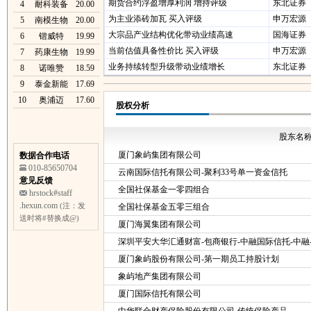
期货合约浮盈增厚利润 增持评级
东北证券
4
耐科装备
20.00
为主业添砖加瓦 买入评级
申万宏源
5
南模生物
20.00
大宗品产业结构优化带动业绩高速
国海证券
6
锴威特
19.99
当前估值具备性价比 买入评级
申万宏源
7
药康生物
19.99
业务持续转型升级带动业绩增长
东北证券
8
诺唯赞
18.59
9
泰金新能
17.69
10
奥浦迈
17.60
股权分析
股东名
厦门象屿集团有限公司
数据合作电话
010-85650704
云南国际信托有限公司-聚利33号单一资金信托
意见反馈
全国社保基金一零四组合
hrstock#staff
.hexun.com
(注：发
全国社保基金五零三组合
送时将#替换成@)
厦门海翼集团有限公司
深圳平安大华汇通财富-包商银行-中融国际信托-中融
厦门象屿股份有限公司-第一期员工持股计划
象屿地产集团有限公司
厦门国际信托有限公司