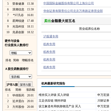
中国国际金融股份有限公司上海分公司
5
荣泰健康
15.38
6
浪潮信息
15.59
华创证券有限责任公司北京万寿路证券营业部
7
*ST凡谷
16.81
8
星网锐捷
17.48
卖出
金额最大前五名
9
光迅科技
18.11
营业或席位名称
10
兆易创新
18.32
沪股通专用
硬件与设备
机构专用
行业股东人数排行
机构专用
机构专用
排名
简称
增幅排名
机构专用
Ａ股交易数据排行
机构最新研究报告
沪市A股
深市A股
排名
简称
涨跌幅
维持买入评级 买入评级
申万宏源
1
毕得医药
20.01
立足供应链 增持评级
川财证券
2
近岸蛋白
20.01
设立象道布局铁路物流产业 买入
申万宏源
3
方邦股份
20.00