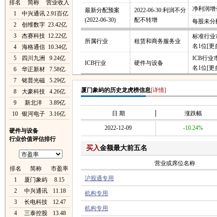
排名
简称
营业收入
净利润增长
最新分配预案
2022-06-30:利润不分
1
中兴通讯
2.91百亿
(2022-06-30)
配不转增
每股未分
2
创维数字
23.42亿
3
杰赛科技
12.22亿
标准行业
所属行业
租赁和商务服务业
名1位
[更
4
海格通信
10.34亿
5
四川九洲
9.24亿
ICB行
ICB行业
硬件与设备
名1位
[更
6
华正新材
7.58亿
7
铭普光磁
5.29亿
厦门象屿的历史龙虎榜信息
[详情]
8
大豪科技
4.26亿
9
新北洋
3.89亿
日 期
涨跌幅
10
银河电子
3.16亿
2022-12-09
-10.24%
硬件与设备
行业价值评估排行
买入
金额最大前五名
营业或席位名称
排名
简称
市盈率
沪股通专用
1
厦门象屿
8.15
2
中兴通讯
11.18
机构专用
3
长电科技
12.47
机构专用
4
三泰控股
13.48