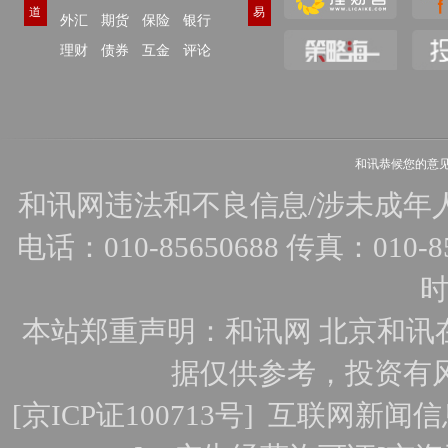
道
易
外汇
期货
保险
银行
理财
债券
互金
评论
和讯恭候您的意
和讯网违法和不良信息/涉未成年人有害
电话：010-85650688 传真：010-856
时
本站郑重声明：和讯网 北京和讯
据仅供参考，投资有
[
京ICP证100713号
]
互联网新闻信