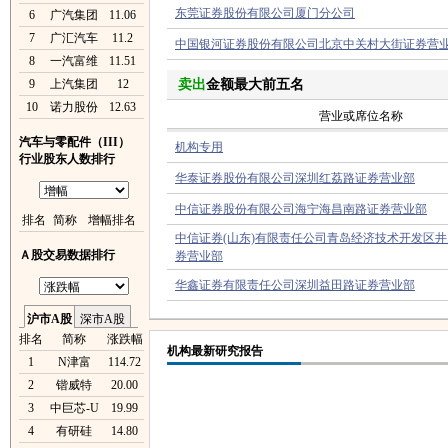
东莞证券股份有限公司厦门分公司
6
广汽集团
11.06
7
广汇汽车
11.2
中国银河证券股份有限公司北京中关村大街证券营
8
一汽富维
11.51
9
上汽集团
12
卖出
金额最大前五名
10
诺力股份
12.63
营业或席位名称
汽车与零配件（III）
机构专用
行业股东人数排行
华泰证券股份有限公司深圳红荔路证券营业部
中信证券股份有限公司海宁海昌南路证券营业部
排名
简称
增幅排名
中信证券(山东)有限责任公司青岛经济技术开发区
Ａ股交易数据排行
券营业部
华鑫证券有限责任公司深圳益田路证券营业部
沪市A股
深市A股
排名
简称
涨跌幅
机构最新研究报告
1
N津富
114.72
2
锴威特
20.00
3
中巨芯-U
19.99
4
有研硅
14.80