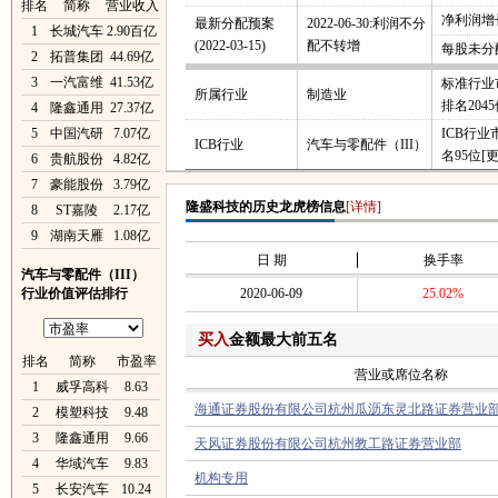
排名
简称
营业收入
净利润增长
最新分配预案
2022-06-30:利润不分
1
长城汽车
2.90百亿
(2022-03-15)
配不转增
每股未分
2
拓普集团
44.69亿
3
一汽富维
41.53亿
标准行业
所属行业
制造业
排名204
4
隆鑫通用
27.37亿
5
中国汽研
7.07亿
ICB行
ICB行业
汽车与零配件（III）
名95位
[
6
贵航股份
4.82亿
7
豪能股份
3.79亿
隆盛科技的历史龙虎榜信息
[详情]
8
ST嘉陵
2.17亿
9
湖南天雁
1.08亿
日 期
换手率
汽车与零配件（III）
行业价值评估排行
2020-06-09
25.02%
买入
金额最大前五名
排名
简称
市盈率
营业或席位名称
1
威孚高科
8.63
海通证券股份有限公司杭州瓜沥东灵北路证券营业
2
模塑科技
9.48
3
隆鑫通用
9.66
天风证券股份有限公司杭州教工路证券营业部
4
华域汽车
9.83
机构专用
5
长安汽车
10.24