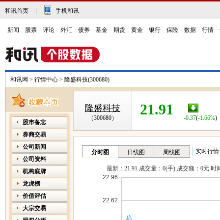
和讯首页
|
手机和讯
新闻
|
股票
|
评论
|
外汇
|
债券
|
基金
|
期货
|
黄金
|
银行
|
保险
|
数据
|
行情
|
和讯网
>
行情中心
>
隆盛科技(300680)
21.91
隆盛科技
（300680）
-0.37
(
-1.66%
)
股市备忘
券商交易
公司新闻
公司资料
机构底牌
龙虎榜
价值评估
大宗交易