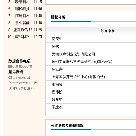
5
欧莱新材
14.15
6
瑞松科技
11.66
7
恒坤新材
11.58
股权分析
8
景业智能
11.40
9
盛科通信-U
11.29
股东名称
10
聚和材料
10.75
倪茂生
倪铭
无锡领峰创业投资有限公司
数据合作电话
扬州尚颀股权投资基金中心(有限合伙)
010-85650704
薛祖兴
意见反馈
上海国弘开元投资中心(有限合伙)
hrstock#staff
.hexun.com
(注：发
张福珍
送时将#替换成@)
程伟松
郑兆星
季建农
分红送转及融资情况