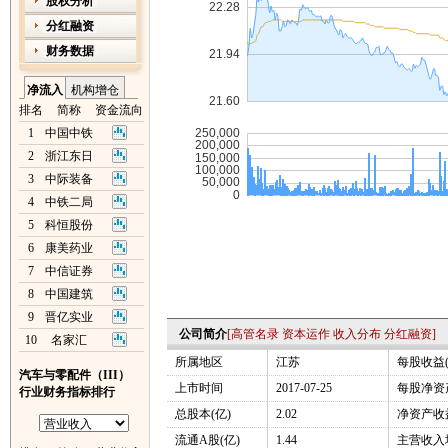
股权分析
分红融资
财务数据
净流入
机构增仓
排名
简称
资金流向
1
中国中铁
2
浙江东日
3
中际装备
4
中铁二局
5
科恒股份
6
康美药业
7
中信证券
8
中国建筑
9
晋亿实业
公司简介
[
高管名录
资本运作
收入分布
分红融资
]
10
名家汇
所属地区
江苏
每股收益(
汽车与零配件（III）
上市时间
2017-07-25
每股净资产
行业财务指标排行
总股本(亿)
2.02
净资产收益
流通A股(亿)
1.44
主营收入增