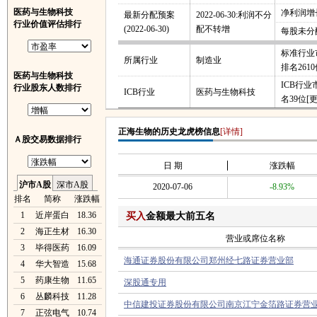
医药与生物科技
净利润增长
最新分配预案
2022-06-30:利润不分
行业价值评估排行
(2022-06-30)
配不转增
每股未分
标准行业
所属行业
制造业
排名261
医药与生物科技
ICB行
行业股东人数排行
ICB行业
医药与生物科技
名39位
[
正海生物的历史龙虎榜信息
[详情]
Ａ股交易数据排行
日 期
涨跌幅
沪市A股
深市A股
2020-07-06
-8.93%
排名
简称
涨跌幅
1
近岸蛋白
18.36
买入
金额最大前五名
2
海正生材
16.30
营业或席位名称
3
毕得医药
16.09
海通证券股份有限公司郑州经七路证券营业部
4
华大智造
15.68
5
药康生物
11.65
深股通专用
6
丛麟科技
11.28
中信建投证券股份有限公司南京江宁金箔路证券营
7
正弦电气
10.74