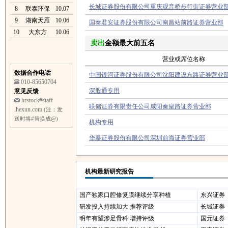
长城证券股份有限公司重庆观音桥步行街证券营业
8
联泰环保
10.07
9
湖南天雁
10.06
国泰君安证券股份有限公司南昌站前路证券营业部
10
大东方
10.06
卖出
金额最大前五名
营业或席位名称
数据合作电话
中国银河证券股份有限公司沈阳建设东路证券营业
010-85650704
深股通专用
意见反馈
hrstock#staff
联储证券有限责任公司咸阳秦皇路证券营业部
.hexun.com
(注：发
送时将#替换成@)
机构专用
华泰证券股份有限公司深圳前海证券营业部
机构最新研究报告
国产独家口腔修复膜继续分享种植
东兴证券
研发投入持续加大 推荐评级
长城证券
明年有望涉足骨科 增持评级
国元证券