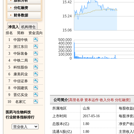
股权分析
分红融资
财务数据
净流入
机构增仓
排名
简称
资金流向
1
中国中铁
2
浙江东日
3
中际装备
4
中铁二局
5
科恒股份
6
康美药业
7
中信证券
8
中国建筑
9
晋亿实业
公司简介
[
高管名录
资本运作
收入分布
分红融资
]
10
名家汇
所属地区
山东
每股收益(
医药与生物科技
上市时间
2017-05-16
每股净资产
行业财务指标排行
总股本(亿)
1.80
净资产收益
流通A股(亿)
1.80
主营收入增