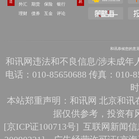
道
易
外汇
期货
保险
银行
理财
债券
互金
评论
和讯恭候您的意
和讯网违法和不良信息/涉未成年人有害
电话：010-85650688 传真：010-856
时
本站郑重声明：和讯网 北京和讯
据仅供参考，投资有
[
京ICP证100713号
]
互联网新闻信