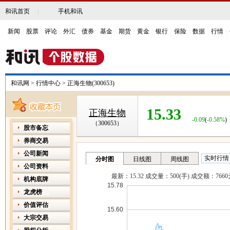
和讯首页
|
手机和讯
新闻
|
股票
|
评论
|
外汇
|
债券
|
基金
|
期货
|
黄金
|
银行
|
保险
|
数据
|
行情
|
和讯网
>
行情中心
>
正海生物(300653)
15.33
正海生物
（300653）
-0.09
(
-0.58%
)
股市备忘
券商交易
公司新闻
公司资料
机构底牌
龙虎榜
价值评估
大宗交易