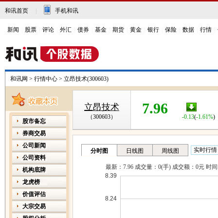
和讯首页
|
手机和讯
新闻
|
股票
|
评论
|
外汇
|
债券
|
基金
|
期货
|
黄金
|
银行
|
保险
|
数据
|
行情
|
和讯网
>
行情中心
>
立昂技术(300603)
7.96
立昂技术
（300603）
-0.13
(
-1.61%
)
股市备忘
券商交易
公司新闻
公司资料
机构底牌
龙虎榜
价值评估
大宗交易