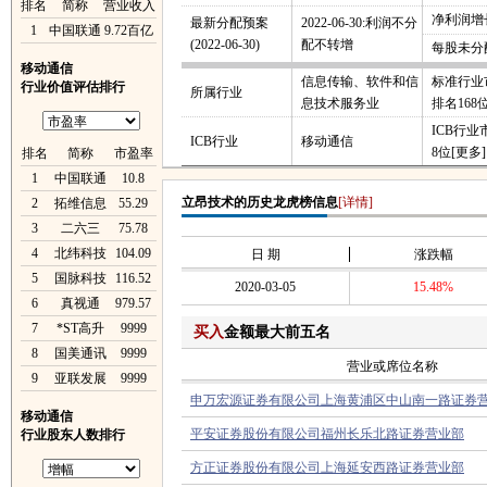
排名
简称
营业收入
净利润增长
最新分配预案
2022-06-30:利润不分
1
中国联通
9.72百亿
(2022-06-30)
配不转增
每股未分
移动通信
信息传输、软件和信
标准行业
行业价值评估排行
所属行业
息技术服务业
排名168
ICB行
ICB行业
移动通信
8位
[更多]
排名
简称
市盈率
1
中国联通
10.8
立昂技术的历史龙虎榜信息
[详情]
2
拓维信息
55.29
3
二六三
75.78
4
北纬科技
104.09
日 期
涨跌幅
5
国脉科技
116.52
2020-03-05
15.48%
6
真视通
979.57
7
*ST高升
9999
买入
金额最大前五名
8
国美通讯
9999
营业或席位名称
9
亚联发展
9999
申万宏源证券有限公司上海黄浦区中山南一路证券
移动通信
平安证券股份有限公司福州长乐北路证券营业部
行业股东人数排行
方正证券股份有限公司上海延安西路证券营业部