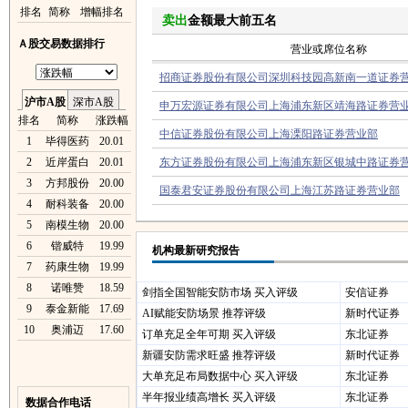
排名
简称
增幅排名
卖出
金额最大前五名
Ａ股交易数据排行
营业或席位名称
招商证券股份有限公司深圳科技园高新南一道证券
沪市A股
深市A股
申万宏源证券有限公司上海浦东新区靖海路证券营
排名
简称
涨跌幅
中信证券股份有限公司上海溧阳路证券营业部
1
毕得医药
20.01
2
近岸蛋白
20.01
东方证券股份有限公司上海浦东新区银城中路证券
3
方邦股份
20.00
国泰君安证券股份有限公司上海江苏路证券营业部
4
耐科装备
20.00
5
南模生物
20.00
6
锴威特
19.99
机构最新研究报告
7
药康生物
19.99
8
诺唯赞
18.59
剑指全国智能安防市场 买入评级
安信证券
9
泰金新能
17.69
AI赋能安防场景 推荐评级
新时代证券
10
奥浦迈
17.60
订单充足全年可期 买入评级
东北证券
新疆安防需求旺盛 推荐评级
新时代证券
大单充足布局数据中心 买入评级
东北证券
半年报业绩高增长 买入评级
东北证券
数据合作电话