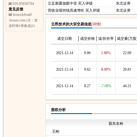
立足新疆放眼中亚 买入评级
东北证券
010-85650704
意见反馈
营收业绩持续高速增长 买入评级
东北证券
hrstock#staff
.hexun.com
(注：发
立昂技术的大宗交易信息
[详情]
送时将#替换成@)
成交日期
成交价格
溢/折价率
成交量(万股
2021-12-14
9.06
1.80%
22.09
2021-12-14
9.62
8.09%
20.81
2021-12-14
8.27
-7.08%
44.21
股权分析
股东名称
王刚