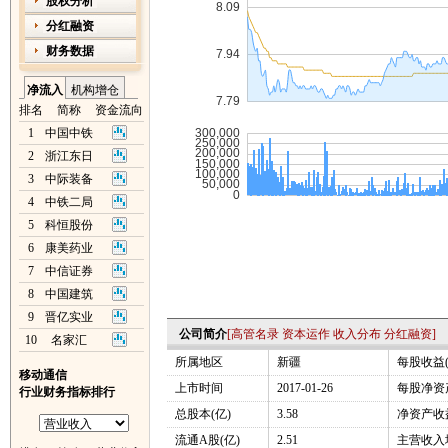
股权分析
分红融资
财务数据
净流入
机构增仓
排名
简称
资金流向
1
中国中铁
2
浙江东日
3
中际装备
4
中铁二局
5
科恒股份
6
康美药业
7
中信证券
8
中国建筑
9
晋亿实业
公司简介
[
高管名录
资本运作
收入分布
分红融资
]
10
名家汇
所属地区
新疆
每股收益(
移动通信
上市时间
2017-01-26
每股净资产
行业财务指标排行
总股本(亿)
3.58
净资产收益
流通A股(亿)
2.51
主营收入增