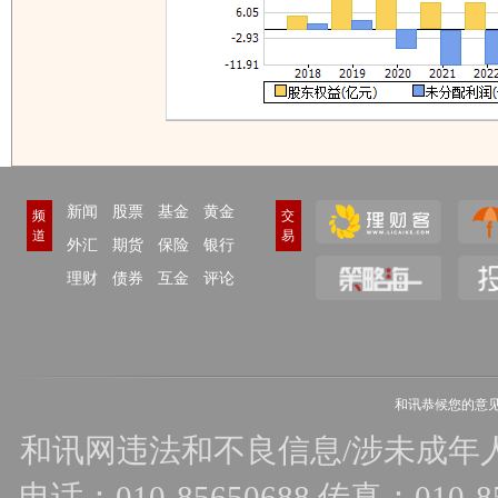
新闻
股票
基金
黄金
频
交
道
易
外汇
期货
保险
银行
理财
债券
互金
评论
和讯恭候您的意
和讯网违法和不良信息/涉未成年人有害
电话：010-85650688 传真：010-856