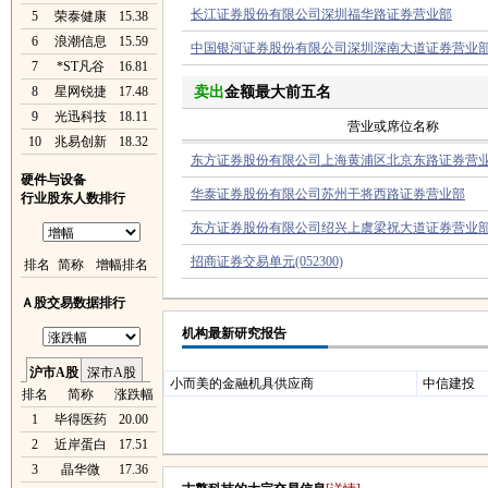
长江证券股份有限公司深圳福华路证券营业部
5
荣泰健康
15.38
6
浪潮信息
15.59
中国银河证券股份有限公司深圳深南大道证券营业
7
*ST凡谷
16.81
8
星网锐捷
17.48
卖出
金额最大前五名
9
光迅科技
18.11
营业或席位名称
10
兆易创新
18.32
东方证券股份有限公司上海黄浦区北京东路证券营
硬件与设备
华泰证券股份有限公司苏州干将西路证券营业部
行业股东人数排行
东方证券股份有限公司绍兴上虞梁祝大道证券营业
招商证券交易单元(052300)
排名
简称
增幅排名
Ａ股交易数据排行
机构最新研究报告
沪市A股
深市A股
小而美的金融机具供应商
中信建投
排名
简称
涨跌幅
1
毕得医药
20.00
2
近岸蛋白
17.51
3
晶华微
17.36