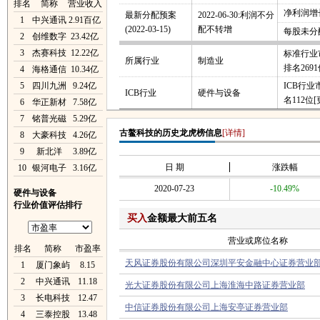
排名
简称
营业收入
净利润增长
最新分配预案
2022-06-30:利润不分
1
中兴通讯
2.91百亿
(2022-03-15)
配不转增
每股未分
2
创维数字
23.42亿
3
杰赛科技
12.22亿
标准行业
所属行业
制造业
排名269
4
海格通信
10.34亿
5
四川九洲
9.24亿
ICB行
ICB行业
硬件与设备
名112位
[
6
华正新材
7.58亿
7
铭普光磁
5.29亿
古鳌科技的历史龙虎榜信息
[详情]
8
大豪科技
4.26亿
9
新北洋
3.89亿
日 期
涨跌幅
10
银河电子
3.16亿
2020-07-23
-10.49%
硬件与设备
行业价值评估排行
买入
金额最大前五名
营业或席位名称
排名
简称
市盈率
天风证券股份有限公司深圳平安金融中心证券营业
1
厦门象屿
8.15
2
中兴通讯
11.18
光大证券股份有限公司上海淮海中路证券营业部
3
长电科技
12.47
中信证券股份有限公司上海安亭证券营业部
4
三泰控股
13.48