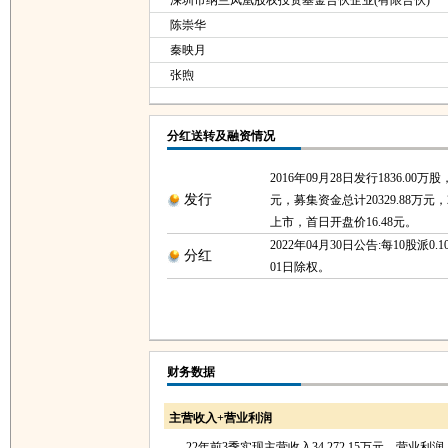
深圳市纳兰凤凰股权投资基金合伙企业(有限合伙)
陈崇华
秦映月
张煦
分红送转及融资情况
2016年09月28日发行1836.00万股
发行
元，募集资金总计20329.88万元，2
上市，首日开盘价16.48元。
2022年04月30日公告:每10股派0.1
分红
01日除权。
财务数据
主营收入+营业利润
22年前3季实现主营收入34,272.15万元，营业利润-2,