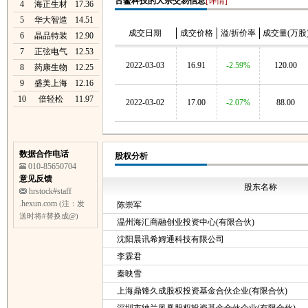
古鳌科技的大宗交易信息
[详情]
4
海正生材
17.36
5
华大智造
14.51
成交日期
成交价格
溢/折价率
成交量(万股
6
晶品特装
12.90
7
正弦电气
12.53
2022-03-03
16.91
-2.59%
120.00
8
药康生物
12.25
9
盛美上海
12.16
10
倍轻松
11.97
2022-03-02
17.00
-2.07%
88.00
数据合作电话
股权分析
010-85650704
意见反馈
股东名称
hrstock#staff
.hexun.com
(注：发
陈崇军
送时将#替换成@)
温州海汇商融创业投资中心(有限合伙)
沈阳晨讯希姆通科技有限公司
李霖君
秦映雪
上海鼎锋久成股权投资基金合伙企业(有限合伙)