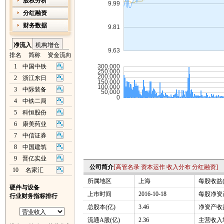
股权分析
分红融资
财务数据
净流入
机构增仓
排名
简称
资金流向
1
中国中铁
2
浙江东日
3
中际装备
4
中铁二局
5
科恒股份
6
康美药业
7
中信证券
8
中国建筑
9
晋亿实业
公司简介
[
高管名录
资本运作
收入分布
分红融资
]
10
名家汇
所属地区
上海
每股收益(
硬件与设备
上市时间
2016-10-18
每股净资产
行业财务指标排行
总股本(亿)
3.46
净资产收益
流通A股(亿)
2.36
主营收入增