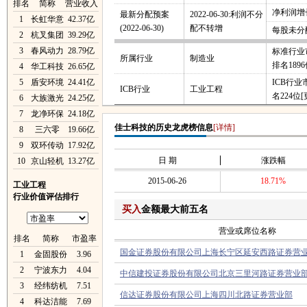
排名
简称
营业收入
净利润增长
最新分配预案
2022-06-30:利润不分
1
长虹华意
42.37亿
(2022-06-30)
配不转增
每股未分
2
杭叉集团
39.29亿
3
春风动力
28.79亿
标准行业
所属行业
制造业
排名189
4
华工科技
26.65亿
5
盾安环境
24.41亿
ICB行
ICB行业
工业工程
名224位
[
6
大族激光
24.25亿
7
龙净环保
24.18亿
佳士科技的历史龙虎榜信息
[详情]
8
三六零
19.66亿
9
双环传动
17.92亿
日 期
涨跌幅
10
京山轻机
13.27亿
2015-06-26
18.71%
工业工程
行业价值评估排行
买入
金额最大前五名
营业或席位名称
排名
简称
市盈率
国金证券股份有限公司上海长宁区延安西路证券营
1
金固股份
3.96
2
宁波东力
4.04
中信建投证券股份有限公司北京三里河路证券营业
3
经纬纺机
7.51
信达证券股份有限公司上海四川北路证券营业部
4
科达洁能
7.69