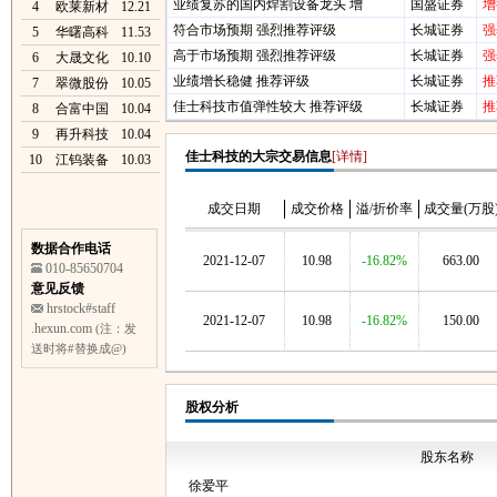
业绩复苏的国内焊割设备龙头 增
国盛证券
增
4
欧莱新材
12.21
符合市场预期 强烈推荐评级
长城证券
强
5
华曙高科
11.53
高于市场预期 强烈推荐评级
长城证券
强
6
大晟文化
10.10
业绩增长稳健 推荐评级
长城证券
推
7
翠微股份
10.05
佳士科技市值弹性较大 推荐评级
长城证券
推
8
合富中国
10.04
9
再升科技
10.04
佳士科技的大宗交易信息
[详情]
10
江钨装备
10.03
成交日期
成交价格
溢/折价率
成交量(万股
数据合作电话
2021-12-07
10.98
-16.82%
663.00
010-85650704
意见反馈
hrstock#staff
2021-12-07
10.98
-16.82%
150.00
.hexun.com
(注：发
送时将#替换成@)
股权分析
股东名称
徐爱平