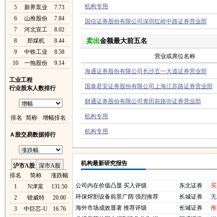
机构专用
5
新界泵业
7.73
6
山推股份
7.84
国信证券股份有限公司深圳红岭中路证券营业部
7
河北宣工
8.02
8
郑煤机
8.44
卖出
金额最大前五名
9
中铁工业
8.58
营业或席位名称
10
一拖股份
9.14
海通证券股份有限公司长沙五一大道证券营业部
工业工程
国泰君安证券股份有限公司上海江苏路证券营业部
行业股东人数排行
财通证券股份有限公司青田前路街证券营业部
机构专用
排名
简称
增幅排名
机构专用
Ａ股交易数据排行
机构最新研究报告
沪市A股
深市A股
排名
简称
涨跌幅
公司内在价值凸显 买入评级
东北证券
买
1
N津富
131.50
环保焊割设备前景广阔 强烈推荐
长城证券
无
2
锴威特
20.00
海外市场成效显著 推荐评级
长城证券
推
3
中巨芯-U
16.76