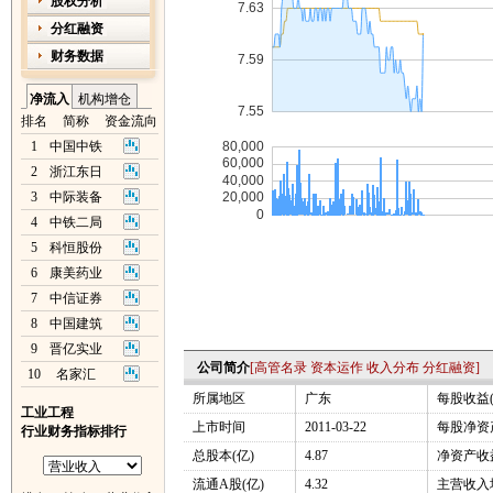
股权分析
分红融资
财务数据
净流入
机构增仓
排名
简称
资金流向
1
中国中铁
2
浙江东日
3
中际装备
4
中铁二局
5
科恒股份
6
康美药业
7
中信证券
8
中国建筑
9
晋亿实业
公司简介
[
高管名录
资本运作
收入分布
分红融资
]
10
名家汇
所属地区
广东
每股收益(
工业工程
上市时间
2011-03-22
每股净资产
行业财务指标排行
总股本(亿)
4.87
净资产收益
流通A股(亿)
4.32
主营收入增