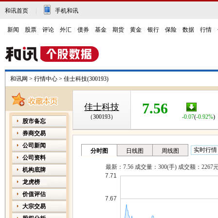
和讯首页
|
手机和讯
新闻
|
股票
|
评论
|
外汇
|
债券
|
基金
|
期货
|
黄金
|
银行
|
保险
|
数据
|
行情
|
和讯网
>
行情中心
>
佳士科技(300193)
7.56
佳士科技
（300193）
-0.07
(
-0.92%
)
股市备忘
券商交易
公司新闻
公司资料
机构底牌
龙虎榜
价值评估
大宗交易