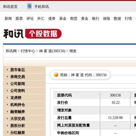
和讯首页
|
手机和讯
新闻
|
股票
|
评论
|
外汇
|
债券
|
基金
|
期货
|
黄金
|
银行
|
保险
|
数据
|
行情
|
和讯网
>
行情中心
>
神 雾 退(300156)
> 增发
股市备忘
简称：
神 雾 退
代码：
300156
券商交易
公司新闻
公司资料
股票代码
300156
龙虎榜
发行价
16.22
机构持仓
增发对象
融资融券
发行总量
11,528.98
大宗交易
网上对原股东配售量
--
股权分析
分红融资
申购价格区间
--