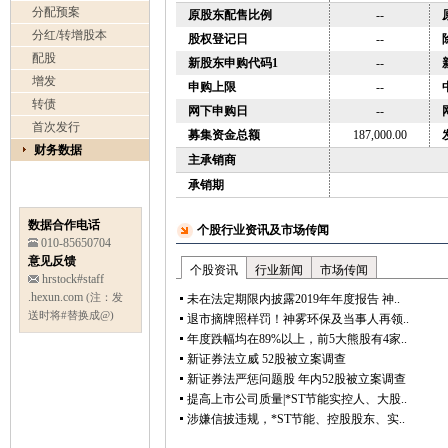
分配预案
原股东配售比例
--
分红/转增股本
股权登记日
--
配股
新股东申购代码1
--
增发
申购上限
--
转债
网下申购日
--
首次发行
募集资金总额
187,000.00
财务数据
主承销商
承销期
数据合作电话
010-85650704
意见反馈
hrstock#staff
.hexun.com
(注：发
送时将#替换成@)