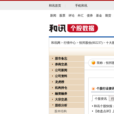
和讯首页
|
手机和讯
新闻
|
股票
|
评论
|
外汇
|
债券
|
基金
|
期货
|
和讯网
>
行情中心
>
恒邦股份(002237)
> 十大
股市备忘
简称：
恒邦
券商交易
公司新闻
公司资料
龙虎榜
机构持仓
融资融券
大宗交易
股权分析
股本结构