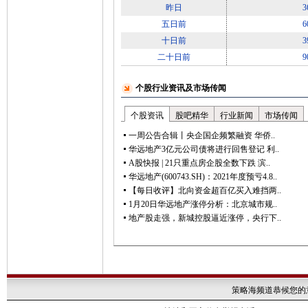
昨日
3
五日前
6
十日前
3
二十日前
9
个股行业资讯及市场传闻
个股资讯
股吧精华
行业新闻
市场传闻
一周公告合辑丨央企国企频繁融资 华侨..
华远地产3亿元公司债将进行回售登记 利..
A股快报 | 21只重点房企股全数下跌 滨..
华远地产(600743.SH)：2021年度预亏4.8..
【每日收评】北向资金超百亿买入难挡两..
1月20日华远地产涨停分析：北京城市规..
地产股走强，新城控股逼近涨停，央行下..
策略海频道恭候您的