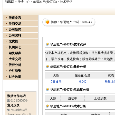
和讯网
>
行情中心
>
华远地产(600743)
> 技术评估
股市备忘
简称：
华远地产
代码：
600743
券商交易
公司新闻
公司资料
龙虎榜
华远地产(600743)技术点评
机构持仓
短期非市场热点，走势滞后指数；从交易情况来看，
融资融券
大宗交易
下，弱市反弹，快进快出；股价周线处于下跌趋势，阻
股权分析
华远地产(600743)量价分析
分红融资
天数
量价配合度
状态
财务数据
5日波动
0.040
放量上
华远地产(600743)活跃度分析
数据合作电话
天数
波动率
上榜次数
010-85650704
意见反馈
华远地产(600743)成本分析
hrstock#staff
.hexun.com
(注：发