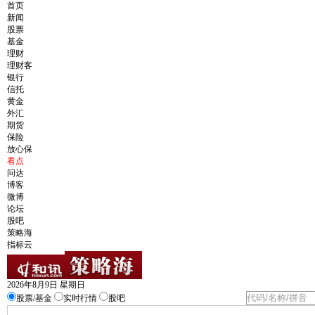
首页
新闻
股票
基金
理财
理财客
银行
信托
黄金
外汇
期货
保险
放心保
看点
问达
博客
微博
论坛
股吧
策略海
指标云
2026年8月9日 星期日
股票/基金
实时行情
股吧