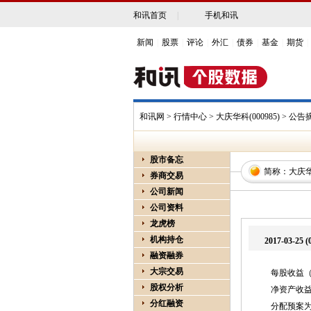
和讯首页
|
手机和讯
新闻
|
股票
|
评论
|
外汇
|
债券
|
基金
|
期货
|
和讯网
>
行情中心
>
大庆华科(000985)
> 公告
股市备忘
简称：
大庆
券商交易
公司新闻
公司资料
龙虎榜
机构持仓
2017-03-
融资融券
大宗交易
每股收益（元
股权分析
净资产收益率
分红融资
分配预案为：