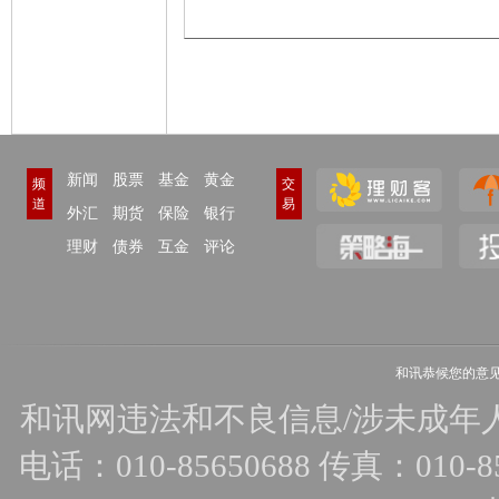
新闻
股票
基金
黄金
频
交
道
易
外汇
期货
保险
银行
理财
债券
互金
评论
和讯恭候您的意
和讯网违法和不良信息/涉未成年人有害
电话：010-85650688 传真：010-856