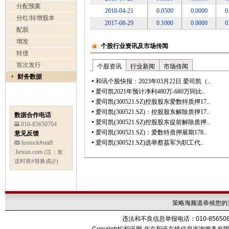
分配预案
2018-04-21
0.0500
0.0000
0
分红/转增股本
2017-08-29
0.1000
0.0000
0
配股
增发
转债
首次发行
财务数据
数据合作电话
010-85650704
意见反馈
hrstock#staff
.hexun.com
(注：发
送时将#替换成@)
策略海频道恭候您的
违法和不良信息举报电话：010-85650899 传