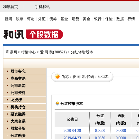
和讯首页
|
手机和讯
新闻
|
股票
|
评论
|
外汇
|
债券
|
基金
|
期货
|
黄金
|
银行
|
保险
|
数据
|
行情
|
和讯网
>
行情中心
>
爱 司 凯(300521)
> 分红转增股本
股市备忘
简称：
爱 司 凯
代码：
300521
券商交易
公司新闻
公司资料
龙虎榜
分红转增股本
机构持仓
融资融券
分红
送股
公告日
大宗交易
(每股)
(每股)
股权分析
2020-04-28
0.0050
0.0000
0
分红融资
2019-04-23
0.0350
0.0000
0