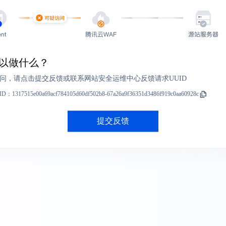
以做什么？
问，请点击提交反馈或联系网站安全运维中心反馈请求UUID
ID：
1317515e00a69acf784105d60df502b8-67a26a9f36351d3486f919c0aa60928c
提交反馈