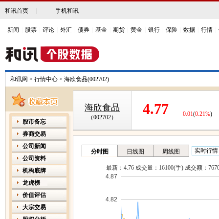
和讯首页
|
手机和讯
新闻
|
股票
|
评论
|
外汇
|
债券
|
基金
|
期货
|
黄金
|
银行
|
保险
|
数据
|
行情
|
和讯网
>
行情中心
>
海欣食品(002702)
4.77
海欣食品
0.01
(
0.21%
)
（002702）
股市备忘
券商交易
公司新闻
公司资料
机构底牌
龙虎榜
价值评估
大宗交易