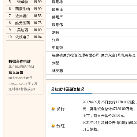
5
锴威特
19.99
滕用雄
6
药康生物
19.99
滕用庄
7
近岸蛋白
18.55
滕用严
8
皓元医药
10.75
滕用伟
9
美迪西
10.09
刘伟
10
依顿电子
10.04
张峰
申钢强
福建省摩方投资管理有限公司-摩方永富1号私募基金
数据合作电话
刘星
010-85650704
林英志
意见反馈
hrstock#staff
.hexun.com
(注：发
送时将#替换成@)
分红送转及融资情况
2012年09月25日发行1770.00万股
发行
元，募集资金总计47180.00万元，2
上市，首日开盘价28.90元。
2021年04月21日公告:每10股派0.5
分红
31日除权。