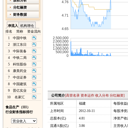
股权分析
分红融资
财务数据
净流入
机构增仓
排名
简称
资金流向
1
中国中铁
2
浙江东日
3
中际装备
4
中铁二局
5
科恒股份
6
康美药业
7
中信证券
8
中国建筑
9
晋亿实业
公司简介
[
高管名录
资本运作
收入分布
分红融资
]
10
名家汇
所属地区
福建
每股收益(
食品生产（III）
上市时间
2012-10-11
每股净资产
行业财务指标排行
总股本(亿)
4.81
净资产收益
流通A股(亿)
3.86
主营收入增