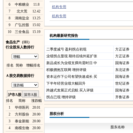
6
中粮糖业
11.8
机构专用
7
北大荒
12.42
机构专用
8
湖南盐业
13.25
9
广弘控股
15.02
10
三全食品
15.19
机构最新研究报告
食品生产（III）
行业股东人数排行
二季度减亏 盈利拐点初现
方正证券
业绩拐点显现 期待后续外延扩张
方正证券
新品成长为业绩支撑尚需时日 中
国海证券
排名
简称
增幅排名
积极拥抱互联网 增持评级
东北证券
Ａ股交易数据排行
资本运作下公司有望快速成长 买
国海证券
下半年经营业绩大幅回升
世纪证券
跨越式发展正式启航 买入评级
国海证券
沪市A股
深市A股
拐点已现 增持评级
齐鲁证券
排名
简称
涨跌幅
1
毕得医药
20.01
股权分析
2
方邦股份
20.00
3
泰金新能
20.00
股东名称
4
南模生物
20.00