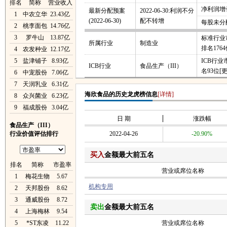
排名
简称
营业收入
净利润增长
最新分配预案
2022-06-30:利润不分
1
中农立华
23.43亿
(2022-06-30)
配不转增
每股未分
2
桃李面包
14.76亿
3
罗牛山
13.87亿
标准行业
所属行业
制造业
排名176
4
农发种业
12.17亿
5
盐津铺子
8.93亿
ICB行
ICB行业
食品生产（III）
名93位
[
6
中宠股份
7.06亿
7
天润乳业
6.31亿
海欣食品的历史龙虎榜信息
[详情]
8
众兴菌业
6.23亿
9
福成股份
3.04亿
日 期
涨跌幅
食品生产（III）
行业价值评估排行
2022-04-26
-20.90%
买入
金额最大前五名
排名
简称
市盈率
营业或席位名称
1
梅花生物
5.67
机构专用
2
天邦股份
8.62
3
通威股份
8.72
卖出
金额最大前五名
4
上海梅林
9.54
5
*ST东凌
11.22
营业或席位名称