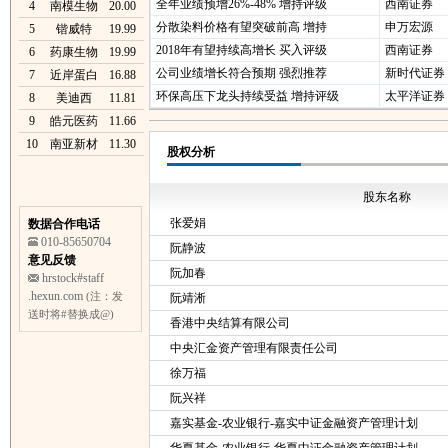
全年业绩预增26%-48% 增持评级
西南证券
4
南模生物
20.00
分散染料价格有望突破前高 增持
申万宏源
5
锴威特
19.99
2018年有望持续高增长 买入评级
西南证券
6
药康生物
19.99
公司业绩增长符合预期 强烈推荐
新时代证券
7
近岸蛋白
16.88
环保高压下龙头持续受益 增持评级
太平洋证券
8
美迪西
11.81
9
皓元医药
11.66
10
南亚新材
11.30
股权分析
股东名称
张爱娟
数据合作电话
010-85650704
阮静波
意见反馈
阮加春
hrstock#staff
.hexun.com
(注：发
阮靖淅
送时将#替换成@)
香港中央结算有限公司
中央汇金资产管理有限责任公司
徐万福
阮兴祥
嘉实基金-农业银行-嘉实中证金融资产管理计划