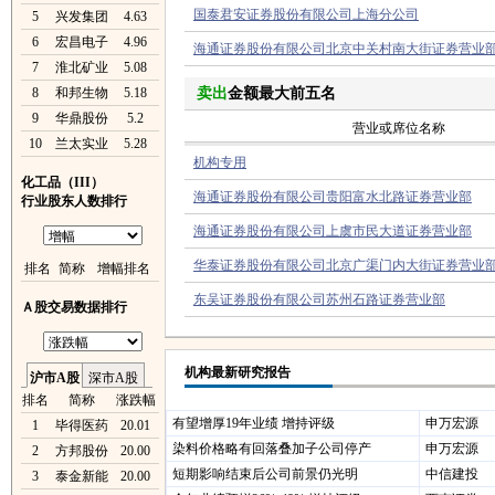
国泰君安证券股份有限公司上海分公司
5
兴发集团
4.63
6
宏昌电子
4.96
海通证券股份有限公司北京中关村南大街证券营业
7
淮北矿业
5.08
8
和邦生物
5.18
卖出
金额最大前五名
9
华鼎股份
5.2
营业或席位名称
10
兰太实业
5.28
机构专用
化工品（III）
海通证券股份有限公司贵阳富水北路证券营业部
行业股东人数排行
海通证券股份有限公司上虞市民大道证券营业部
华泰证券股份有限公司北京广渠门内大街证券营业
排名
简称
增幅排名
东吴证券股份有限公司苏州石路证券营业部
Ａ股交易数据排行
机构最新研究报告
沪市A股
深市A股
排名
简称
涨跌幅
有望增厚19年业绩 增持评级
申万宏源
1
毕得医药
20.01
染料价格略有回落叠加子公司停产
申万宏源
2
方邦股份
20.00
短期影响结束后公司前景仍光明
中信建投
3
泰金新能
20.00