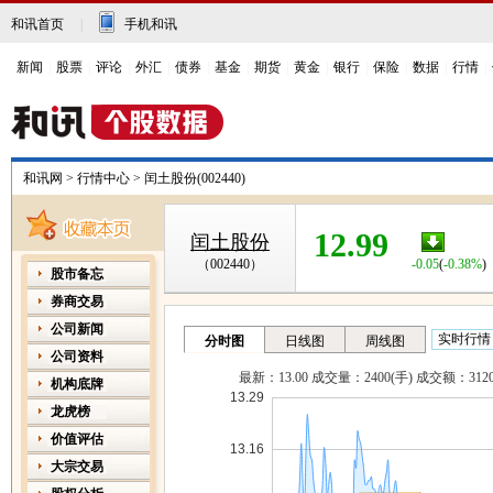
和讯首页
|
手机和讯
新闻
|
股票
|
评论
|
外汇
|
债券
|
基金
|
期货
|
黄金
|
银行
|
保险
|
数据
|
行情
|
和讯网
>
行情中心
>
闰土股份(002440)
12.99
闰土股份
（002440）
-0.05
(
-0.38%
)
股市备忘
券商交易
公司新闻
公司资料
机构底牌
龙虎榜
价值评估
大宗交易