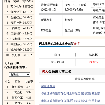
排名
简称
营业收入
净利润增长
最新分配预案
2021-12-31：10派
1
万华化学
4.19百亿
(2022-03-15)
3.5000元(含税)
每股未分
2
鲁西化工
65.81亿
3
合盛硅业
57.29亿
标准行业
所属行业
制造业
排名597
4
云图控股
56.77亿
5
福斯特
49.13亿
ICB行
ICB行业
化工品（III）
名101位
[
6
天赐材料
43.14亿
7
中材科技
42.55亿
闰土股份的历史龙虎榜信息
[详情]
8
中国巨石
36.71亿
9
诚志股份
33.65亿
日 期
涨跌幅
10
史丹利
30.51亿
2019-04-08
10.61%
化工品（III）
行业价值评估排行
买入
金额最大前五名
营业或席位名称
排名
简称
市盈率
深股通专用
1
新安股份
3.78
2
ST宜化
3.99
华鑫证券有限责任公司上海红宝石路证券营业部
3
鲁西化工
4.33
华福证券有限责任公司厦门湖滨南路证券营业部
4
ST双环
4.4