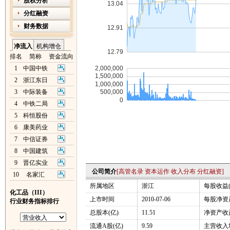
股权分析
分红融资
财务数据
净流入
机构增仓
排名
简称
资金流向
1
中国中铁
2
浙江东日
3
中际装备
4
中铁二局
5
科恒股份
6
康美药业
7
中信证券
8
中国建筑
9
晋亿实业
公司简介
[
高管名录
资本运作
收入分布
分红融资
]
10
名家汇
所属地区
浙江
每股收益(
化工品（III）
上市时间
2010-07-06
每股净资产
行业财务指标排行
总股本(亿)
11.51
净资产收益
流通A股(亿)
9.59
主营收入增