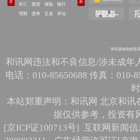
道
易
外汇
期货
保险
银行
理财
债券
互金
评论
和讯恭候您的意
和讯网违法和不良信息/涉未成年人有害
电话：010-85650688 传真：010-856
时
本站郑重声明：和讯网 北京和讯
据仅供参考，投资有
[
京ICP证100713号
]
互联网新闻信