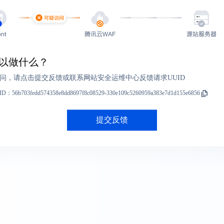
以做什么？
问，请点击提交反馈或联系网站安全运维中心反馈请求UUID
ID：
56b703fedd574358e8dd8697f8c08529-330e109c5260959a383e7d1d155e6856
提交反馈