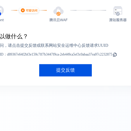
以做什么？
问，请点击提交反馈或联系网站安全运维中心反馈请求UUID
ID：
d89367e64f2bf3e159c7ff7b3447f9ca-2eb449ca5ef3c0abaa37ea97c2232875
提交反馈