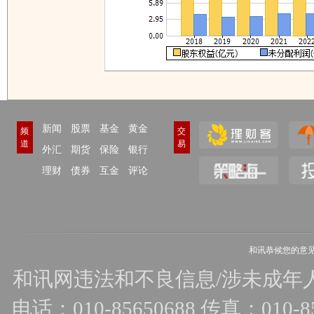
新闻
股票
基金
黄金
频
交
道
易
外汇
期货
保险
银行
理财
债券
互金
评论
和讯恭候您的意
和讯网违法和不良信息/涉未成年人有害
电话：010-85650688 传真：010-856