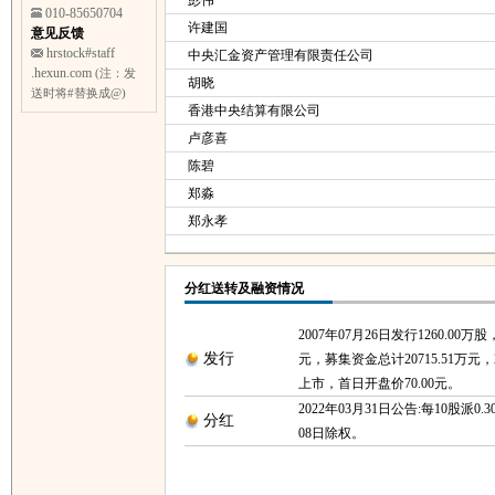
彭伟
010-85650704
许建国
意见反馈
hrstock#staff
中央汇金资产管理有限责任公司
.hexun.com
(注：发
胡晓
送时将#替换成@)
香港中央结算有限公司
卢彦喜
陈碧
郑淼
郑永孝
分红送转及融资情况
2007年07月26日发行1260.00万股
发行
元，募集资金总计20715.51万元，2
上市，首日开盘价70.00元。
2022年03月31日公告:每10股派0.3
分红
08日除权。