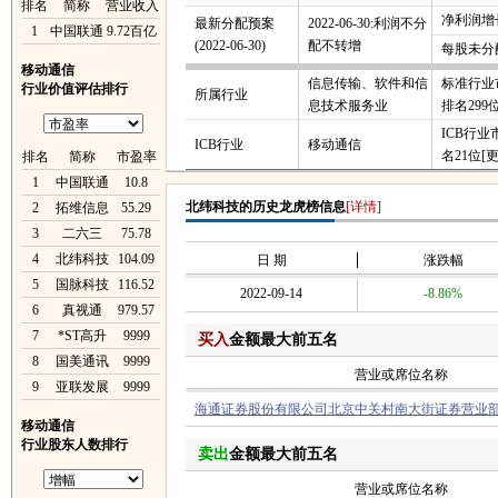
排名
简称
营业收入
净利润增长
最新分配预案
2022-06-30:利润不分
1
中国联通
9.72百亿
(2022-06-30)
配不转增
每股未分
移动通信
信息传输、软件和信
标准行业
行业价值评估排行
所属行业
息技术服务业
排名299
ICB行
ICB行业
移动通信
名21位
[
排名
简称
市盈率
1
中国联通
10.8
北纬科技的历史龙虎榜信息
[详情]
2
拓维信息
55.29
3
二六三
75.78
4
北纬科技
104.09
日 期
涨跌幅
5
国脉科技
116.52
2022-09-14
-8.86%
6
真视通
979.57
7
*ST高升
9999
买入
金额最大前五名
8
国美通讯
9999
营业或席位名称
9
亚联发展
9999
海通证券股份有限公司北京中关村南大街证券营业
移动通信
行业股东人数排行
卖出
金额最大前五名
营业或席位名称