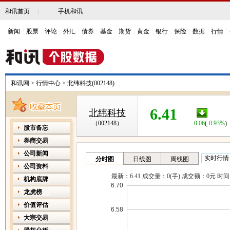
和讯首页
|
手机和讯
新闻
|
股票
|
评论
|
外汇
|
债券
|
基金
|
期货
|
黄金
|
银行
|
保险
|
数据
|
行情
|
和讯网
>
行情中心
>
北纬科技(002148)
6.41
北纬科技
（002148）
-0.06
(
-0.93%
)
股市备忘
券商交易
公司新闻
公司资料
机构底牌
龙虎榜
价值评估
大宗交易