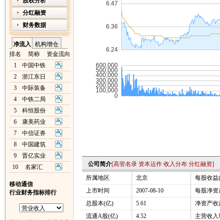
股权分析
分红融资
财务数据
净流入
机构增仓
排名
简称
资金流向
1
中国中铁
2
浙江东日
3
中际装备
4
中铁二局
5
科恒股份
6
康美药业
7
中信证券
8
中国建筑
9
晋亿实业
公司简介
[
高管名录
资本运作
收入分布
分红融资
]
10
名家汇
所属地区
北京
每股收益(
移动通信
上市时间
2007-08-10
每股净资产
行业财务指标排行
总股本(亿)
5.61
净资产收益
流通A股(亿)
4.52
主营收入增