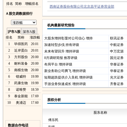
排名
简称
增幅排名
西南证券股份有限公司北京昌平证券营业部
Ａ股交易数据排行
机构最新研究报告
沪市A股
深市A股
排名
简称
涨跌幅
大股东增持彰显对公司信心 增持
联讯证券
1
毕得医药
20.01
加速转型步伐 持有评级
中航证券
2
近岸蛋白
20.01
未来有望回升 增持评级
申万宏源
3
方邦股份
20.00
8月调研简报 推荐评级
国元证券
4
耐科装备
20.00
布局平台 增持评级
华泰证券
5
南模生物
20.00
新业务助公司腾飞 增持评级
华泰证券
6
锴威特
19.99
短期超跌提供介入良机 增持评级
光大证券
7
药康生物
19.99
手游业务快速成长 增持评级
齐鲁证券
8
诺唯赞
18.59
9
泰金新能
17.69
股权分析
10
奥浦迈
17.60
股东名称
傅乐民
数据合作电话